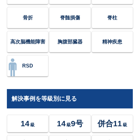
骨折
脊髄損傷
脊柱
高次脳機能障害
胸腹部臓器
精神疾患
RSD
解決事例を等級別に見る
14
14
9号
併合11
級
級
級