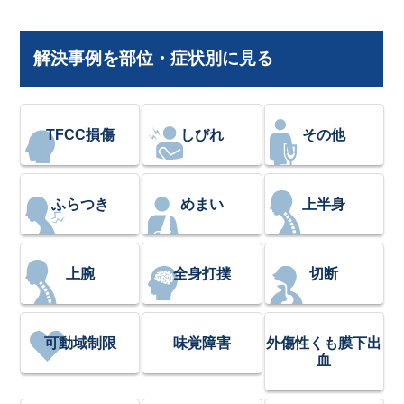
解決事例を部位・症状別に見る
TFCC損傷
しびれ
その他
ふらつき
めまい
上半身
上腕
全身打撲
切断
可動域制限
味覚障害
外傷性くも膜下出
血