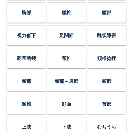
胸部
腰椎
腰部
視力低下
足関節
醜状障害
靱帯断裂
頚椎
頚椎捻挫
頚部
頚部～肩部
頭部
頸椎
顔面
首部
上肢
下肢
むちうち