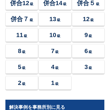
併合12
併合14
併合５
級
級
級
併合７
13
12
級
級
級
11
10
9
級
級
級
8
7
6
級
級
級
5
4
3
級
級
級
2
1
級
級
解決事例を事務所別に見る