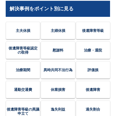
解決事例をポイント別に見る
主夫休損
主婦休損
後遺障害等級
後遺障害等級認定
慰謝料
治療・通院
の取得
治療期間
異時共同不法行為
評価損
通勤交通費
休業損害
後遺障害
後遺障害等級の異議
逸失利益
過失割合
申立て