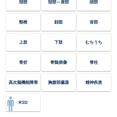
頚部
頚部～肩部
頭部
頸椎
顔面
首部
上肢
下肢
むちうち
骨折
脊髄損傷
脊柱
高次脳機能障害
胸腹部臓器
精神疾患
RSD