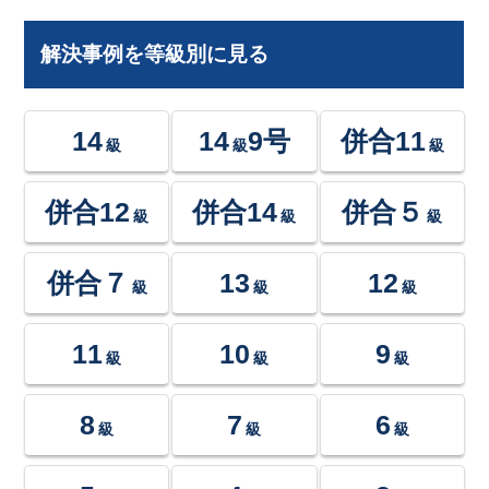
解決事例を等級別に見る
14
14
9号
併合11
級
級
級
併合12
併合14
併合５
級
級
級
併合７
13
12
級
級
級
11
10
9
級
級
級
8
7
6
級
級
級