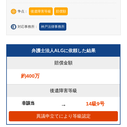
争点：
後遺障害等級
賠償額
対応事務所：
神戸法律事務所
弁護士法人ALGに依頼した結果
賠償金額
約400万
後遺障害等級
非該当
14級9号
→
異議申立てにより等級認定