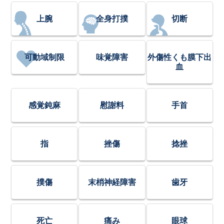
上腕
全身打撲
切断
可動域制限
味覚障害
外傷性くも膜下出
血
感覚鈍麻
慰謝料
手首
指
挫傷
捻挫
撲傷
末梢神経障害
歯牙
死亡
痛み
眼球