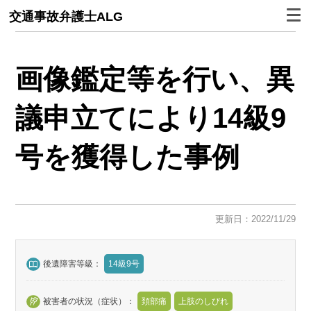
交通事故弁護士ALG
画像鑑定等を行い、異
議申立てにより14級9
号を獲得した事例
更新日：2022/11/29
後遺障害等級：
14級9号
被害者の状況（症状）：
頚部痛
上肢のしびれ