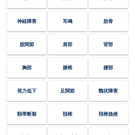
神経障害
耳鳴
肋骨
股関節
肩部
背部
胸部
腰椎
腰部
視力低下
足関節
醜状障害
靱帯断裂
頚椎
頚椎捻挫