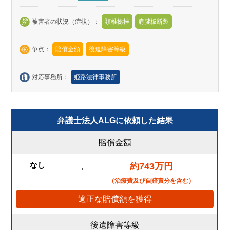
被害者の状況（症状）：
頚椎捻挫
肩腱板断裂
争点：
賠償金額
後遺障害等級
対応事務所：
姫路法律事務所
弁護士法人ALGに依頼した結果
賠償金額
なし
約743万円
→
（治療費及び自賠責分を含む）
適正な賠償額を獲得
後遺障害等級