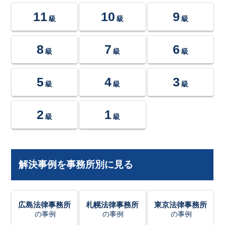
11
10
9
級
級
級
8
7
6
級
級
級
5
4
3
級
級
級
2
1
級
級
解決事例を事務所別に見る
広島法律事務所
札幌法律事務所
東京法律事務所
の事例
の事例
の事例