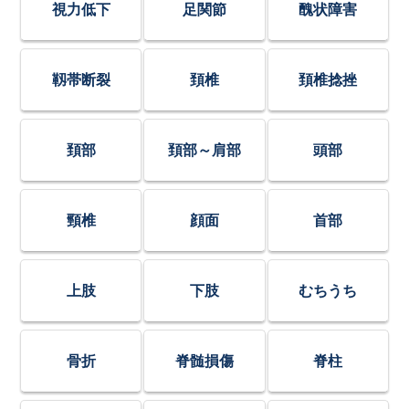
視力低下
足関節
醜状障害
靱帯断裂
頚椎
頚椎捻挫
頚部
頚部～肩部
頭部
頸椎
顔面
首部
上肢
下肢
むちうち
骨折
脊髄損傷
脊柱