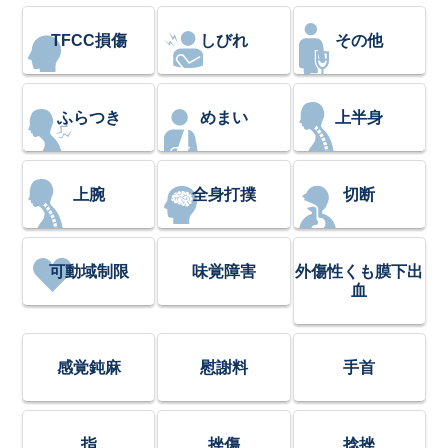
TFCC損傷
しびれ
その他
ふらつき
めまい
上半身
上腕
全身打撲
切断
可動域制限
味覚障害
外傷性くも膜下出
血
感覚鈍麻
慰謝料
手首
指
挫傷
捻挫