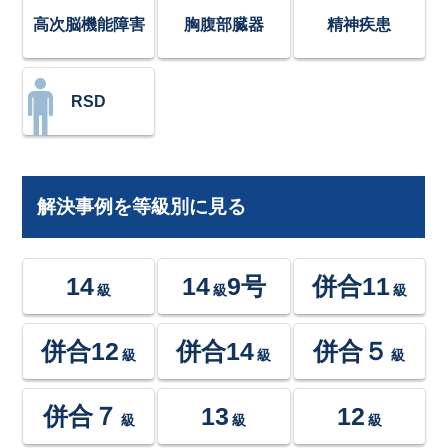
高次脳機能障害
胸腹部臓器
精神疾患
RSD
解決事例を等級別に見る
14
14
9号
併合11
級
級
級
併合12
併合14
併合５
級
級
級
併合７
13
12
級
級
級