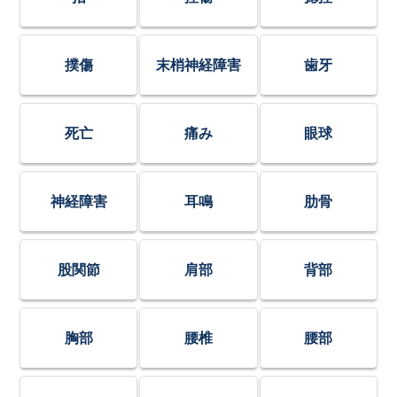
撲傷
末梢神経障害
歯牙
死亡
痛み
眼球
神経障害
耳鳴
肋骨
股関節
肩部
背部
胸部
腰椎
腰部