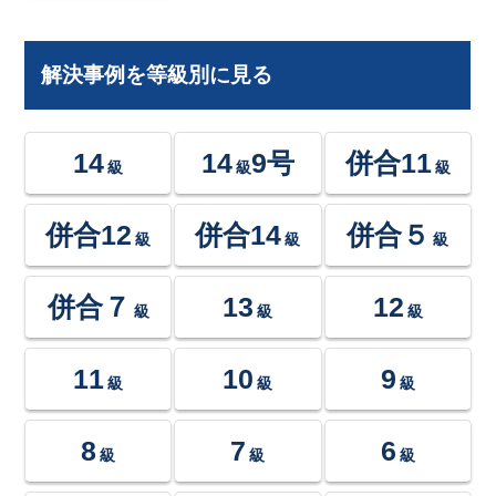
解決事例を等級別に見る
14
14
9号
併合11
級
級
級
併合12
併合14
併合５
級
級
級
併合７
13
12
級
級
級
11
10
9
級
級
級
8
7
6
級
級
級