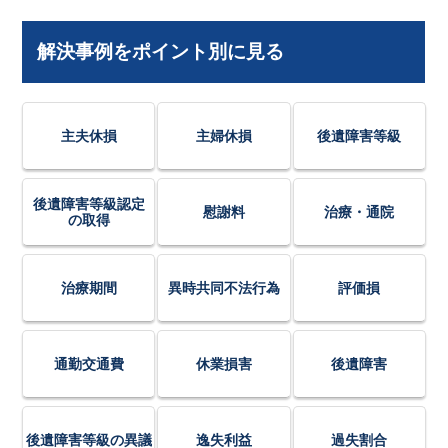
解決事例をポイント別に見る
主夫休損
主婦休損
後遺障害等級
後遺障害等級認定
慰謝料
治療・通院
の取得
治療期間
異時共同不法行為
評価損
通勤交通費
休業損害
後遺障害
後遺障害等級の異議
逸失利益
過失割合