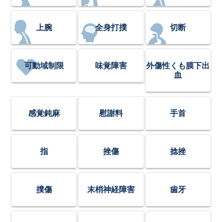
上腕
全身打撲
切断
可動域制限
味覚障害
外傷性くも膜下出
血
感覚鈍麻
慰謝料
手首
指
挫傷
捻挫
撲傷
末梢神経障害
歯牙