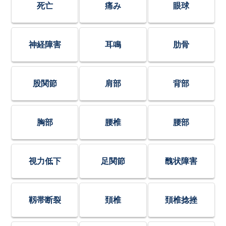
死亡
痛み
眼球
神経障害
耳鳴
肋骨
股関節
肩部
背部
胸部
腰椎
腰部
視力低下
足関節
醜状障害
靱帯断裂
頚椎
頚椎捻挫