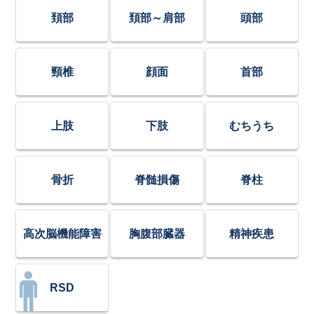
頚部
頚部～肩部
頭部
頸椎
顔面
首部
上肢
下肢
むちうち
骨折
脊髄損傷
脊柱
高次脳機能障害
胸腹部臓器
精神疾患
RSD