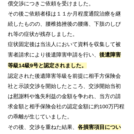
償交渉につきご依頼を受けました。
その後ご依頼者様は１１か月程度通院治療を継
続したものの、腰椎捻挫後の腰痛、下肢のしび
れ等の症状が残存しました。
症状固定後は当法人において資料を収集して被
害者請求により後遺障害申請を行い、
後遺障害
等級14級9号と認定されました。
認定された後遺障害等級を前提に相手方保険会
社と示談交渉を開始したところ、交渉開始当初
は慰謝料や逸失利益の金額を争われ、当方の請
求金額と相手保険会社の認定金額に約100万円程
の乖離が生じていました。
その後、交渉を重ねた結果、
各損害項目につい