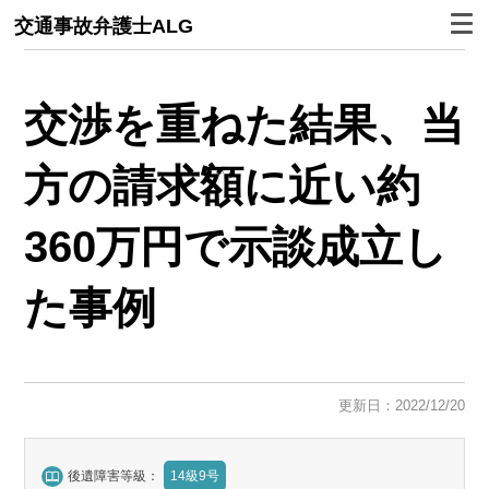
交通事故弁護士ALG
交渉を重ねた結果、当
方の請求額に近い
約
360万円で示談成立
し
た事例
更新日：2022/12/20
後遺障害等級：
14級9号