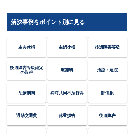
解決事例をポイント別に見る
主夫休損
主婦休損
後遺障害等級
後遺障害等級認定
慰謝料
治療・通院
の取得
治療期間
異時共同不法行為
評価損
通勤交通費
休業損害
後遺障害