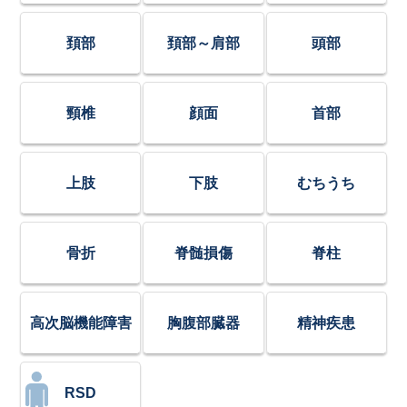
頚部
頚部～肩部
頭部
頸椎
顔面
首部
上肢
下肢
むちうち
骨折
脊髄損傷
脊柱
高次脳機能障害
胸腹部臓器
精神疾患
RSD