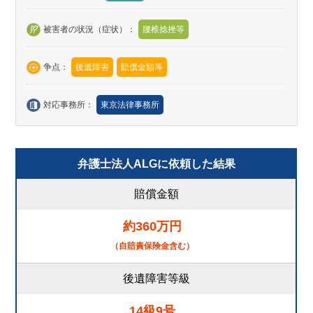
被害者の状況（症状）：
腰椎捻挫等
争点：
後遺障害
賠償金額等
対応事務所：
東京法律事務所
弁護士法人ALGに依頼した結果
賠償金額
約360万円
（自賠責保険金含む）
後遺障害等級
14級9号