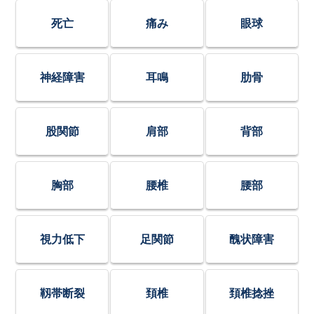
死亡
痛み
眼球
神経障害
耳鳴
肋骨
股関節
肩部
背部
胸部
腰椎
腰部
視力低下
足関節
醜状障害
靱帯断裂
頚椎
頚椎捻挫