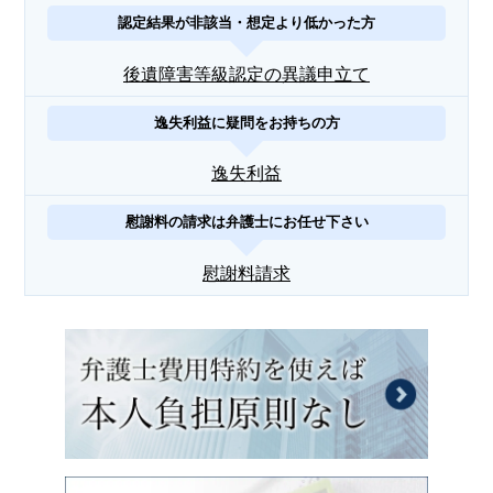
認定結果が非該当・想定より低かった方
後遺障害等級認定の異議申立て
逸失利益に疑問をお持ちの方
逸失利益
慰謝料の請求は弁護士にお任せ下さい
慰謝料請求