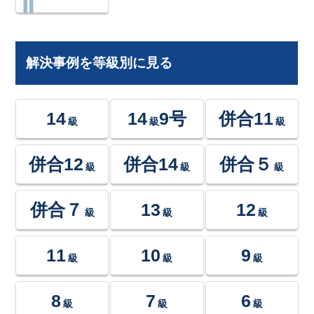
解決事例を等級別に見る
14
14
9号
併合11
級
級
級
併合12
併合14
併合５
級
級
級
併合７
13
12
級
級
級
11
10
9
級
級
級
8
7
6
級
級
級