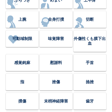
ふらつき
めまい
上半身
上腕
全身打撲
切断
可動域制限
味覚障害
外傷性くも膜下出
血
感覚鈍麻
慰謝料
手首
指
挫傷
捻挫
撲傷
末梢神経障害
歯牙