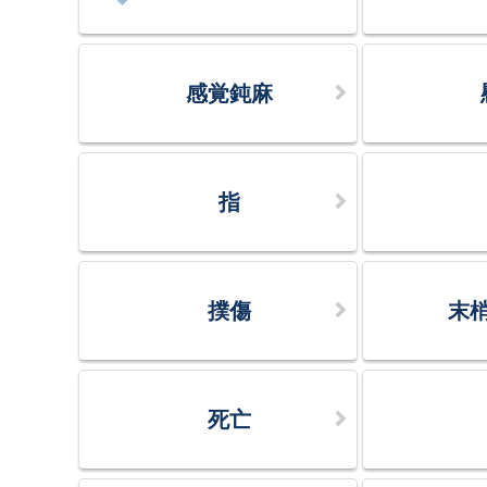
感覚鈍麻
指
撲傷
末
死亡