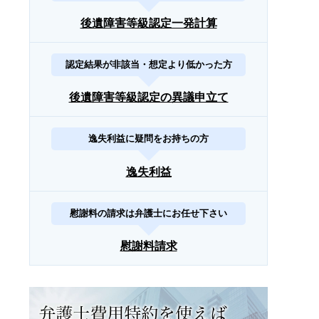
後遺障害等級認定一発計算
認定結果が非該当・想定より低かった方
後遺障害等級認定の異議申立て
逸失利益に疑問をお持ちの方
逸失利益
慰謝料の請求は弁護士にお任せ下さい
慰謝料請求