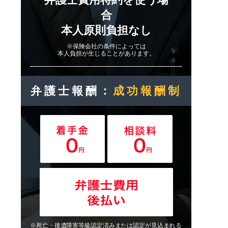
合
本人原則負担なし
※保険会社の条件によっては
本人負担が生じることがあります。
弁護士報酬：
成功報酬制
※死亡・後遺障害等級認定済みまたは認定が見込まれる