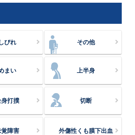
しびれ
その他
めまい
上半身
全身打撲
切断
味覚障害
外傷性くも膜下出血