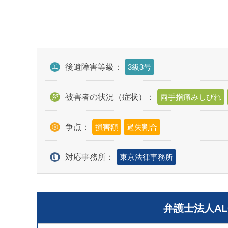
後遺障害等級：
3級3号
被害者の状況（症状）：
両手指痛みしびれ
争点：
損害額
過失割合
対応事務所：
東京法律事務所
弁護士法人A