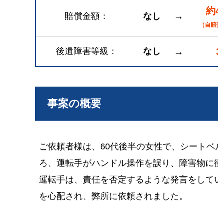
約
→
賠償金額
なし
（自賠
後遺障害等級
なし
→
事案の概要
ご依頼者様は、60代後半の女性で、シート
ろ、運転手がハンドル操作を誤り、障害物に
運転手は、責任を否定するような発言をして
を心配され、弊所に依頼されました。