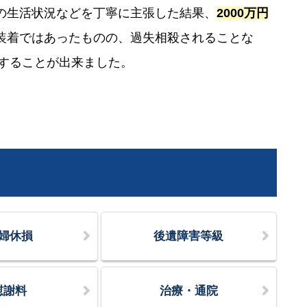
の生活状況などを丁寧に主張した結果、
2000万円
装着ではあったものの、過失相殺されることな
することが出来ました。
婦休損
後遺障害等級
慰謝料
治療・通院