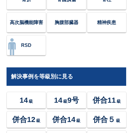
高次脳機能障害
胸腹部臓器
精神疾患
RSD
解決事例を等級別に見る
14
14
9号
併合11
級
級
級
併合12
併合14
併合５
級
級
級