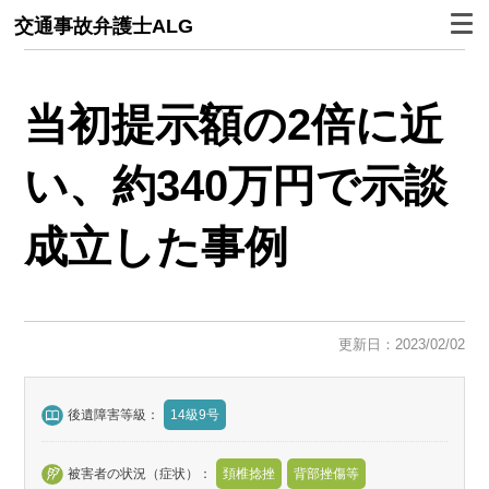
交通事故弁護士ALG
当初提示額の2倍
に近
い、約340万円で示談
成立した事例
更新日：2023/02/02
後遺障害等級：
14級9号
被害者の状況（症状）：
頚椎捻挫
背部挫傷等