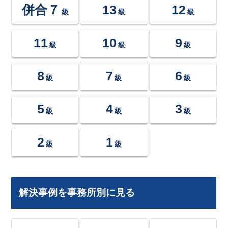
併合７
13
12
級
級
級
11
10
9
級
級
級
8
7
6
級
級
級
5
4
3
級
級
級
2
1
級
級
解決事例を事務所別に見る