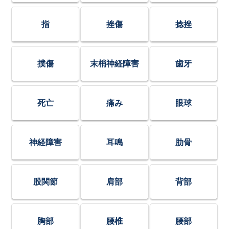
指
挫傷
捻挫
撲傷
末梢神経障害
歯牙
死亡
痛み
眼球
神経障害
耳鳴
肋骨
股関節
肩部
背部
胸部
腰椎
腰部