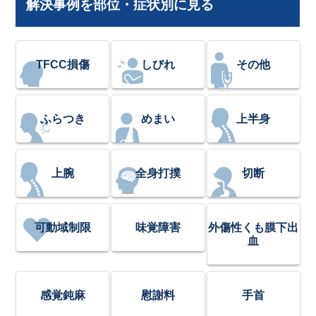
解決事例を部位・症状別に見る
TFCC損傷
しびれ
その他
ふらつき
めまい
上半身
上腕
全身打撲
切断
可動域制限
味覚障害
外傷性くも膜下出
血
感覚鈍麻
慰謝料
手首