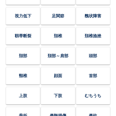
視力低下
足関節
醜状障害
靱帯断裂
頚椎
頚椎捻挫
頚部
頚部～肩部
頭部
頸椎
顔面
首部
上肢
下肢
むちうち
骨折
脊髄損傷
脊柱