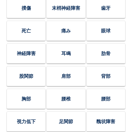
撲傷
末梢神経障害
歯牙
死亡
痛み
眼球
神経障害
耳鳴
肋骨
股関節
肩部
背部
胸部
腰椎
腰部
視力低下
足関節
醜状障害