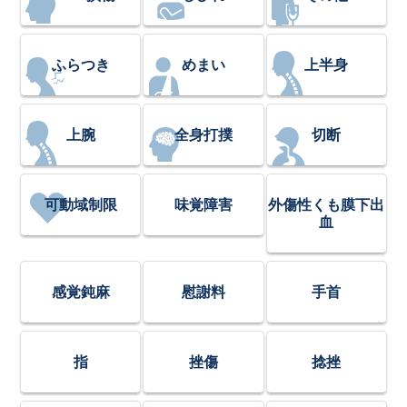
ふらつき
めまい
上半身
上腕
全身打撲
切断
可動域制限
味覚障害
外傷性くも膜下出
血
感覚鈍麻
慰謝料
手首
指
挫傷
捻挫