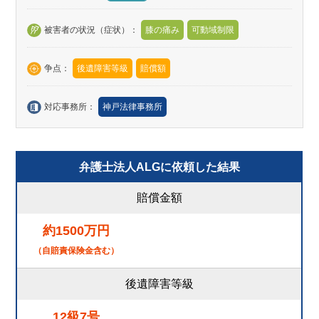
被害者の状況（症状）：
膝の痛み
可動域制限
争点：
後遺障害等級
賠償額
対応事務所：
神戸法律事務所
弁護士法人ALGに依頼した結果
賠償金額
約1500万円
（自賠責保険金含む）
後遺障害等級
12級7号