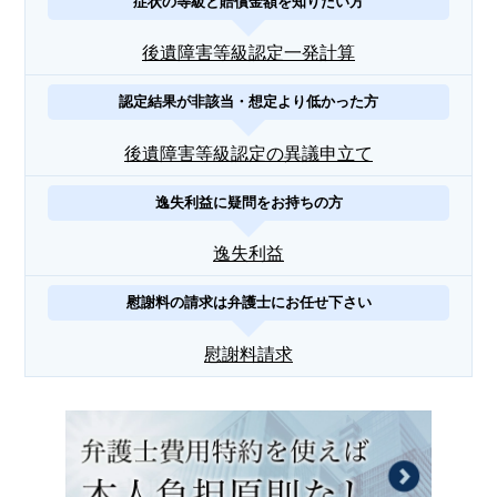
症状の等級と賠償金額を知りたい方
後遺障害等級認定一発計算
認定結果が非該当・想定より低かった方
後遺障害等級認定の異議申立て
逸失利益に疑問をお持ちの方
逸失利益
慰謝料の請求は弁護士にお任せ下さい
慰謝料請求