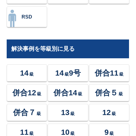
RSD
解決事例を等級別に見る
14
14
9号
併合11
級
級
級
併合12
併合14
併合５
級
級
級
併合７
13
12
級
級
級
11
10
9
級
級
級