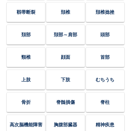
靱帯断裂
頚椎
頚椎捻挫
頚部
頚部～肩部
頭部
頸椎
顔面
首部
上肢
下肢
むちうち
骨折
脊髄損傷
脊柱
高次脳機能障害
胸腹部臓器
精神疾患