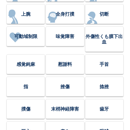
上腕
全身打撲
切断
可動域制限
味覚障害
外傷性くも膜下出
血
感覚鈍麻
慰謝料
手首
指
挫傷
捻挫
撲傷
末梢神経障害
歯牙