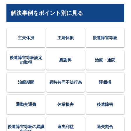
解決事例をポイント別に見る
主夫休損
主婦休損
後遺障害等級
後遺障害等級認定
慰謝料
治療・通院
の取得
治療期間
異時共同不法行為
評価損
通勤交通費
休業損害
後遺障害
後遺障害等級の異議
逸失利益
過失割合