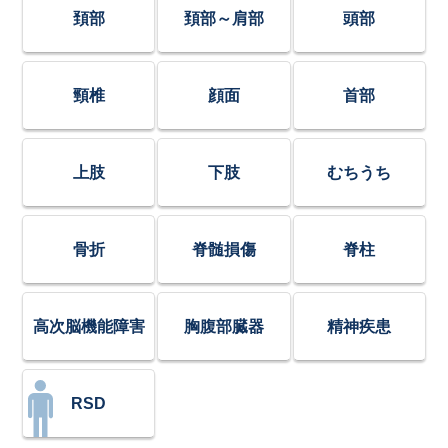
頚部
頚部～肩部
頭部
頸椎
顔面
首部
上肢
下肢
むちうち
骨折
脊髄損傷
脊柱
高次脳機能障害
胸腹部臓器
精神疾患
RSD