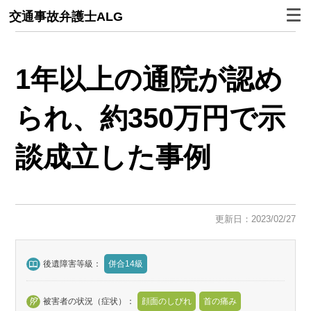
交通事故弁護士ALG
1年以上の通院が認め
られ、約350万円で示
談成立した事例
更新日：2023/02/27
後遺障害等級：
併合14級
被害者の状況（症状）：
顔面のしびれ
首の痛み