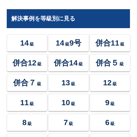
解決事例を等級別に見る
14
14
9号
併合11
級
級
級
併合12
併合14
併合５
級
級
級
併合７
13
12
級
級
級
11
10
9
級
級
級
8
7
6
級
級
級