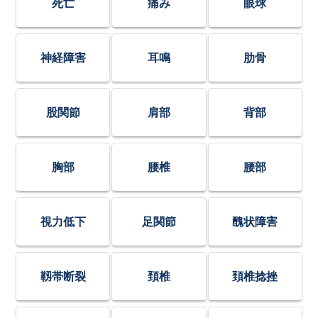
死亡
痛み
眼球
神経障害
耳鳴
肋骨
股関節
肩部
背部
胸部
腰椎
腰部
視力低下
足関節
醜状障害
靱帯断裂
頚椎
頚椎捻挫