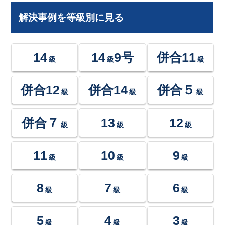
解決事例を等級別に見る
14
14
9号
併合11
級
級
級
併合12
併合14
併合５
級
級
級
併合７
13
12
級
級
級
11
10
9
級
級
級
8
7
6
級
級
級
5
4
3
級
級
級