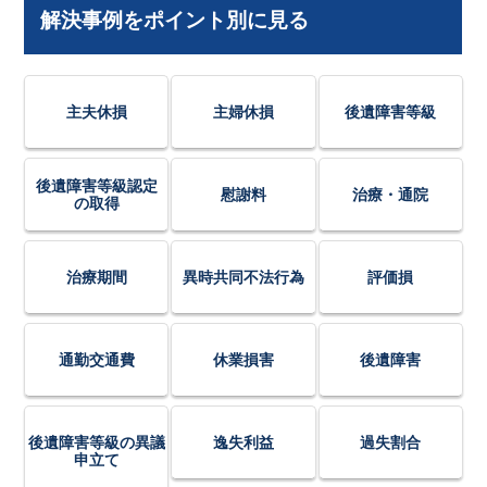
解決事例をポイント別に見る
主夫休損
主婦休損
後遺障害等級
後遺障害等級認定
慰謝料
治療・通院
の取得
治療期間
異時共同不法行為
評価損
通勤交通費
休業損害
後遺障害
後遺障害等級の異議
逸失利益
過失割合
申立て