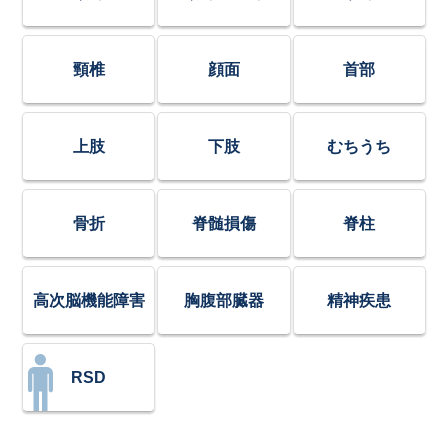
頸椎
顔面
首部
上肢
下肢
むちうち
骨折
脊髄損傷
脊柱
高次脳機能障害
胸腹部臓器
精神疾患
RSD