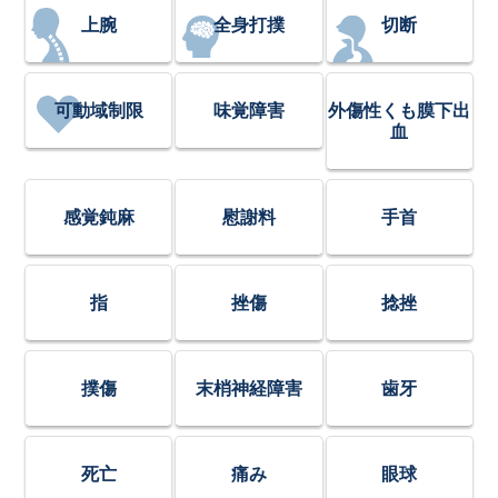
上腕
全身打撲
切断
可動域制限
味覚障害
外傷性くも膜下出
血
感覚鈍麻
慰謝料
手首
指
挫傷
捻挫
撲傷
末梢神経障害
歯牙
死亡
痛み
眼球