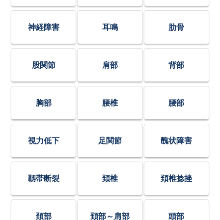
神経障害
耳鳴
肋骨
股関節
肩部
背部
胸部
腰椎
腰部
視力低下
足関節
醜状障害
靱帯断裂
頚椎
頚椎捻挫
頚部
頚部～肩部
頭部