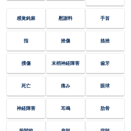
感覚鈍麻
慰謝料
手首
指
挫傷
捻挫
撲傷
末梢神経障害
歯牙
死亡
痛み
眼球
神経障害
耳鳴
肋骨
股関節
肩部
背部