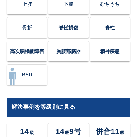
上肢
下肢
むちうち
骨折
脊髄損傷
脊柱
高次脳機能障害
胸腹部臓器
精神疾患
RSD
解決事例を等級別に見る
14
14
9号
併合11
級
級
級