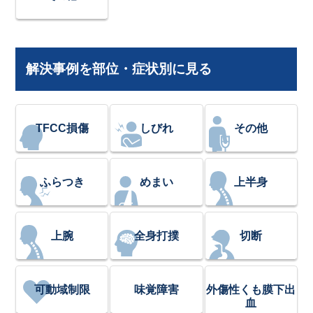
解決事例を部位・症状別に見る
TFCC損傷
しびれ
その他
ふらつき
めまい
上半身
上腕
全身打撲
切断
可動域制限
味覚障害
外傷性くも膜下出
血