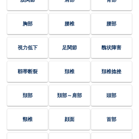
胸部
腰椎
腰部
視力低下
足関節
醜状障害
靱帯断裂
頚椎
頚椎捻挫
頚部
頚部～肩部
頭部
頸椎
顔面
首部