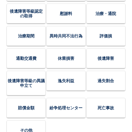
後遺障害等級認定
慰謝料
治療・通院
の取得
治療期間
異時共同不法行為
評価損
通勤交通費
休業損害
後遺障害
後遺障害等級の異議
逸失利益
過失割合
申立て
賠償金額
紛争処理センター
死亡事故
その他