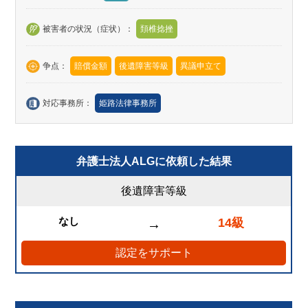
被害者の状況（症状）：
頚椎捻挫
争点：
賠償金額
後遺障害等級
異議申立て
対応事務所：
姫路法律事務所
弁護士法人ALGに依頼した結果
後遺障害等級
なし
14級
→
認定をサポート