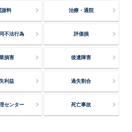
慰謝料
治療・通院
同不法行為
評価損
業損害
後遺障害
失利益
過失割合
理センター
死亡事故