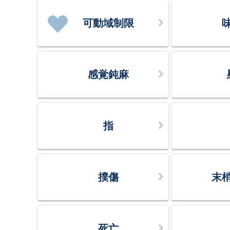
可動域制限
感覚鈍麻
指
撲傷
末
死亡