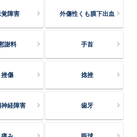
味覚障害
外傷性くも膜下出血
慰謝料
手首
挫傷
捻挫
梢神経障害
歯牙
痛み
眼球