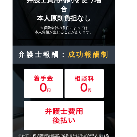
合
本人原則負担なし
※保険会社の条件によっては
本人負担が生じることがあります。
弁護士報酬：
成功報酬制
※死亡・後遺障害等級認定済みまたは認定が見込まれる