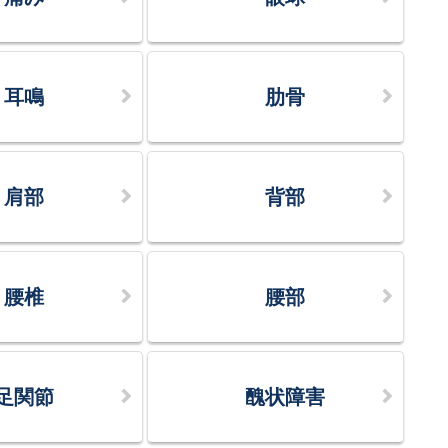
耳鳴
肋骨
肩部
背部
腰椎
腰部
足関節
醜状障害