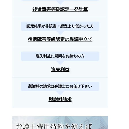
後遺障害等級認定一発計算
認定結果が非該当・想定より低かった方
後遺障害等級認定の異議申立て
逸失利益に疑問をお持ちの方
逸失利益
慰謝料の請求は弁護士にお任せ下さい
慰謝料請求