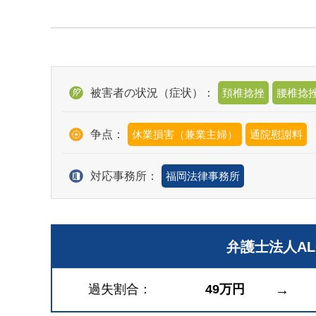
被害者の状況（症状）：
頚椎捻挫
腰椎捻
争点：
休業損害（兼業主婦）
通院慰謝料
対応事務所：
福岡法律事務所
弁護士法人A
過失割合
49万円
→