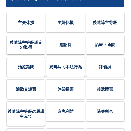
主夫休損
主婦休損
後遺障害等級
後遺障害等級認定
慰謝料
治療・通院
の取得
治療期間
異時共同不法行為
評価損
通勤交通費
休業損害
後遺障害
後遺障害等級の異議
逸失利益
過失割合
申立て