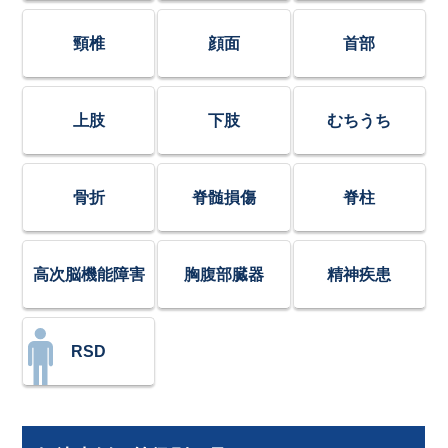
頸椎
顔面
首部
上肢
下肢
むちうち
骨折
脊髄損傷
脊柱
高次脳機能障害
胸腹部臓器
精神疾患
RSD