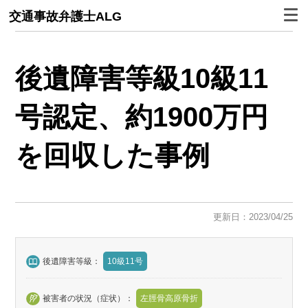
交通事故弁護士ALG
後遺障害等級10級11
号認定、
約1900万円
を回収
した事例
更新日：2023/04/25
後遺障害等級：
10級11号
被害者の状況（症状）：
左脛骨高原骨折