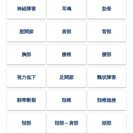
神経障害
耳鳴
肋骨
股関節
肩部
背部
胸部
腰椎
腰部
視力低下
足関節
醜状障害
靱帯断裂
頚椎
頚椎捻挫
頚部
頚部～肩部
頭部