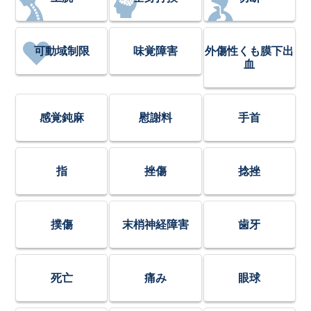
可動域制限
味覚障害
外傷性くも膜下出
血
感覚鈍麻
慰謝料
手首
指
挫傷
捻挫
撲傷
末梢神経障害
歯牙
死亡
痛み
眼球