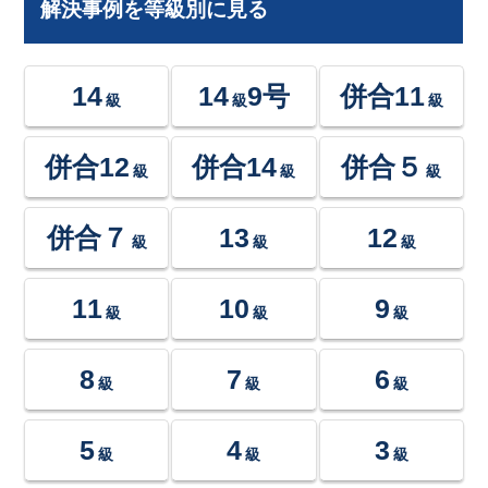
解決事例を等級別に見る
14
14
9号
併合11
級
級
級
併合12
併合14
併合５
級
級
級
併合７
13
12
級
級
級
11
10
9
級
級
級
8
7
6
級
級
級
5
4
3
級
級
級