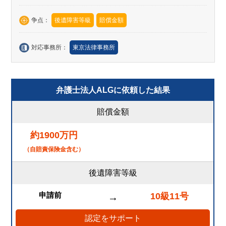
争点：
後遺障害等級
賠償金額
対応事務所：
東京法律事務所
弁護士法人ALGに依頼した結果
賠償金額
約1900万円
（自賠責保険金含む）
後遺障害等級
申請前
10級11号
→
認定をサポート