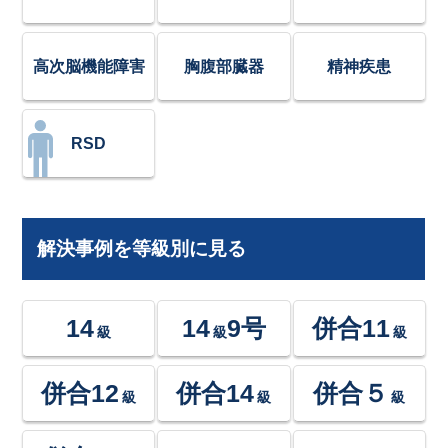
高次脳機能障害
胸腹部臓器
精神疾患
RSD
解決事例を等級別に見る
14
14
9号
併合11
級
級
級
併合12
併合14
併合５
級
級
級