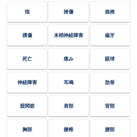
指
挫傷
捻挫
撲傷
末梢神経障害
歯牙
死亡
痛み
眼球
神経障害
耳鳴
肋骨
股関節
肩部
背部
胸部
腰椎
腰部