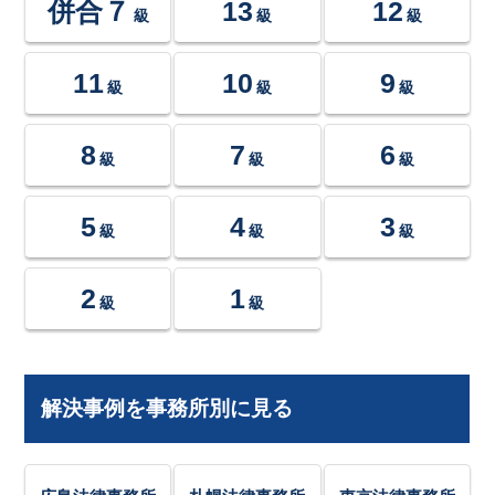
併合７
13
12
級
級
級
11
10
9
級
級
級
8
7
6
級
級
級
5
4
3
級
級
級
2
1
級
級
解決事例を事務所別に見る