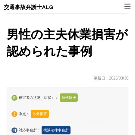
交通事故弁護士ALG
男性の主夫休業損害が
認められた事例
更新日：2023/03/30
被害者の状況（症状）：
頚椎捻挫
争点：
休業損害
対応事務所：
横浜法律事務所