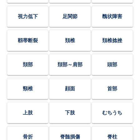
視力低下
足関節
醜状障害
靱帯断裂
頚椎
頚椎捻挫
頚部
頚部～肩部
頭部
頸椎
顔面
首部
上肢
下肢
むちうち
骨折
脊髄損傷
脊柱