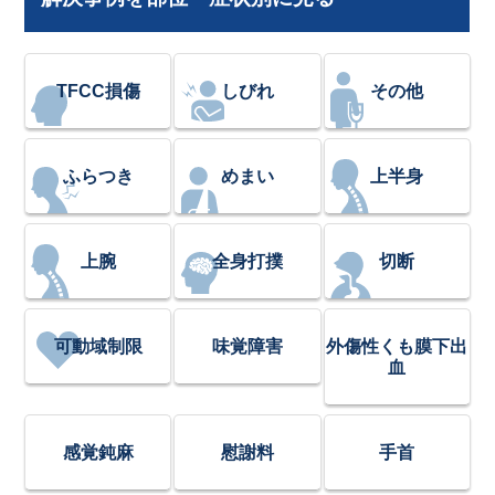
TFCC損傷
しびれ
その他
ふらつき
めまい
上半身
上腕
全身打撲
切断
可動域制限
味覚障害
外傷性くも膜下出
血
感覚鈍麻
慰謝料
手首