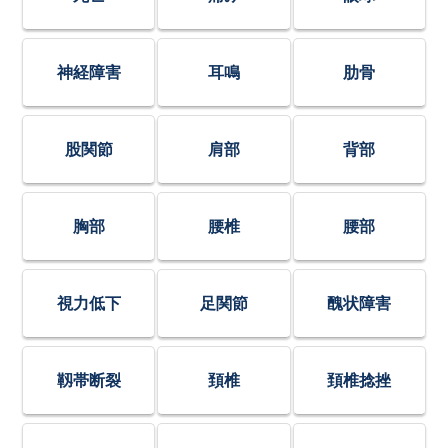
神経障害
耳鳴
肋骨
股関節
肩部
背部
胸部
腰椎
腰部
視力低下
足関節
醜状障害
靱帯断裂
頚椎
頚椎捻挫