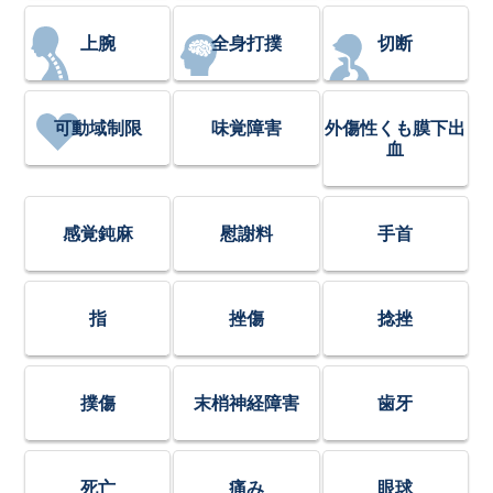
上腕
全身打撲
切断
可動域制限
味覚障害
外傷性くも膜下出
血
感覚鈍麻
慰謝料
手首
指
挫傷
捻挫
撲傷
末梢神経障害
歯牙
死亡
痛み
眼球