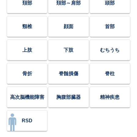
頚部
頚部～肩部
頭部
頸椎
顔面
首部
上肢
下肢
むちうち
骨折
脊髄損傷
脊柱
高次脳機能障害
胸腹部臓器
精神疾患
RSD