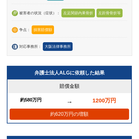
被害者の状況（症状）：
左足関節内果骨折
左距骨骨折等
争点：
損害賠償額
対応事務所：
大阪法律事務所
弁護士法人ALGに依頼した結果
賠償金額
約580万円
1200万円
→
約620万円の増額