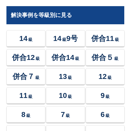
解決事例を等級別に見る
14
14
9号
併合11
級
級
級
併合12
併合14
併合５
級
級
級
併合７
13
12
級
級
級
11
10
9
級
級
級
8
7
6
級
級
級