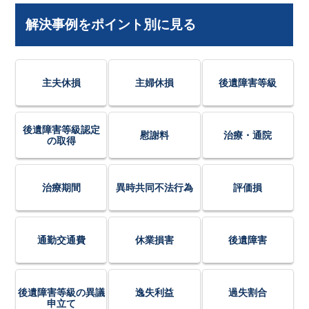
解決事例をポイント別に見る
主夫休損
主婦休損
後遺障害等級
後遺障害等級認定
慰謝料
治療・通院
の取得
治療期間
異時共同不法行為
評価損
通勤交通費
休業損害
後遺障害
後遺障害等級の異議
逸失利益
過失割合
申立て