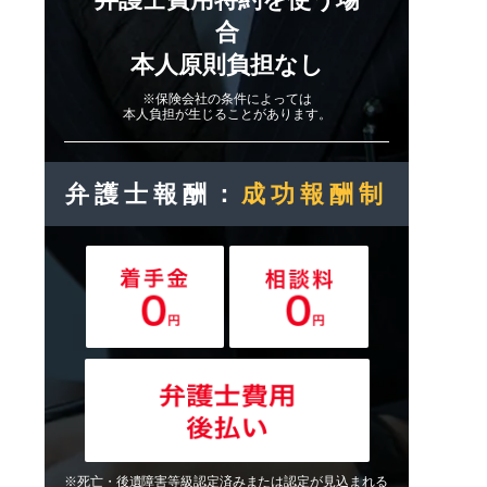
合
本人原則負担なし
※保険会社の条件によっては
本人負担が生じることがあります。
弁護士報酬：
成功報酬制
※死亡・後遺障害等級認定済みまたは認定が見込まれる