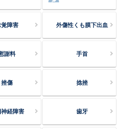
味覚障害
外傷性くも膜下出血
慰謝料
手首
挫傷
捻挫
梢神経障害
歯牙