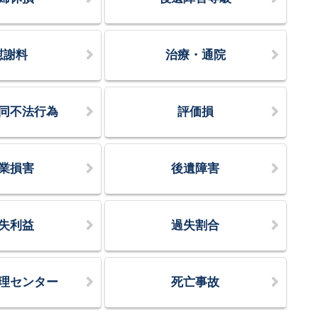
慰謝料
治療・通院
同不法行為
評価損
業損害
後遺障害
失利益
過失割合
理センター
死亡事故