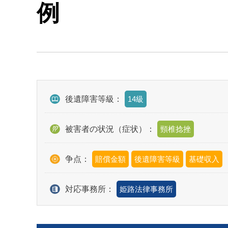
例
後遺障害等級：
14級
被害者の状況（症状）：
頸椎捻挫
争点：
賠償金額
後遺障害等級
基礎収入
対応事務所：
姫路法律事務所