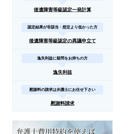
後遺障害等級認定一発計算
認定結果が非該当・想定より低かった方
後遺障害等級認定の異議申立て
逸失利益に疑問をお持ちの方
逸失利益
慰謝料の請求は弁護士にお任せ下さい
慰謝料請求