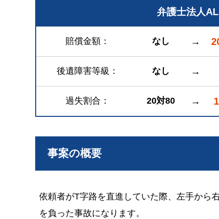
弁護士法人A
賠償金額
なし
→
2
後遺障害等級
なし
→
過失割合
20対80
→
事案の概要
依頼者がT字路を直進していた際、左手から
を負った事故になります。