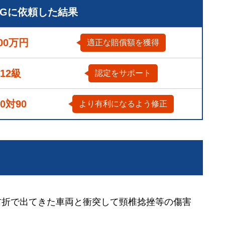
LGに依頼した結果
00万円
適正な賠償額を獲得
12級
認定をサポート
10対90
より有利になるよう修正
右折で出てきた車両と衝突して頸椎捻挫等の傷害