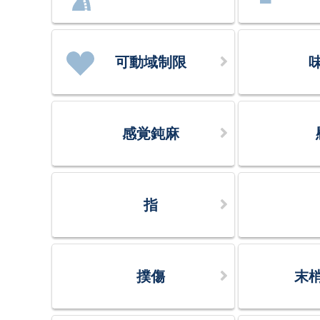
可動域制限
感覚鈍麻
指
撲傷
末