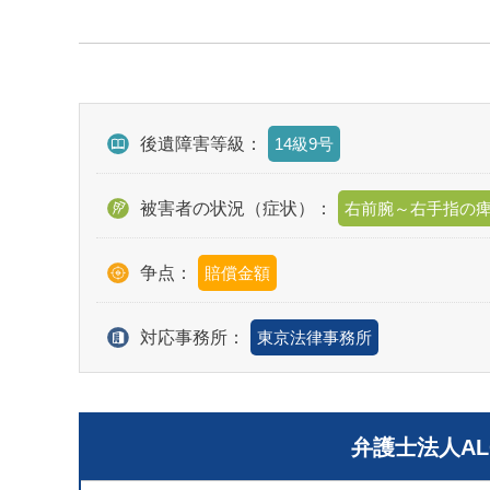
後遺障害等級：
14級9号
被害者の状況（症状）：
右前腕～右手指の
争点：
賠償金額
対応事務所：
東京法律事務所
弁護士法人A