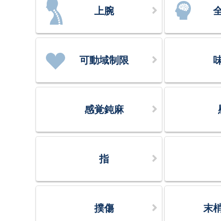
上腕
可動域制限
感覚鈍麻
指
撲傷
末