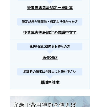
後遺障害等級認定一発計算
認定結果が非該当・想定より低かった方
後遺障害等級認定の異議申立て
逸失利益に疑問をお持ちの方
逸失利益
慰謝料の請求は弁護士にお任せ下さい
慰謝料請求