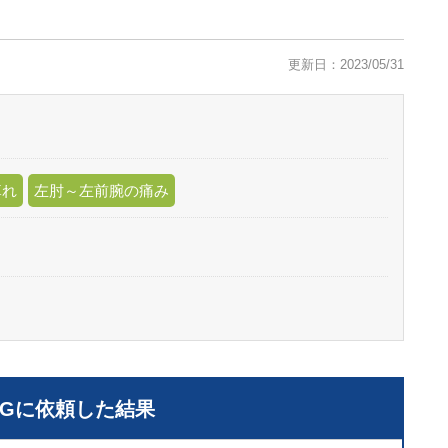
更新日：2023/05/31
痺れ
左肘～左前腕の痛み
LGに依頼した結果