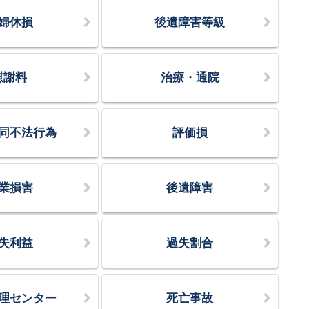
婦休損
後遺障害等級
慰謝料
治療・通院
同不法行為
評価損
業損害
後遺障害
失利益
過失割合
理センター
死亡事故