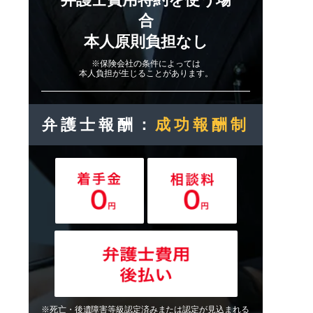
合
本人原則負担なし
※保険会社の条件によっては
本人負担が生じることがあります。
弁護士報酬：
成功報酬制
※死亡・後遺障害等級認定済みまたは認定が見込まれる