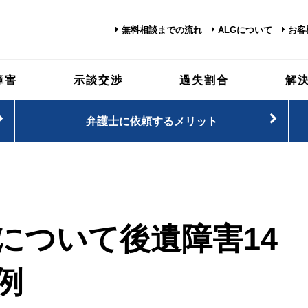
無料相談までの流れ
ALGについて
お客
障害
示談交渉
過失割合
解
弁護士に依頼するメリット
について
後遺障害14
例