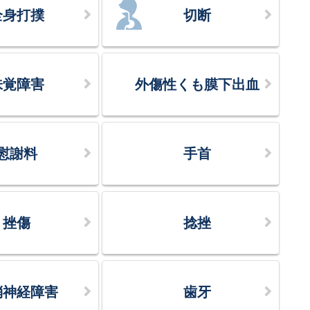
全身打撲
切断
味覚障害
外傷性くも膜下出血
慰謝料
手首
挫傷
捻挫
梢神経障害
歯牙