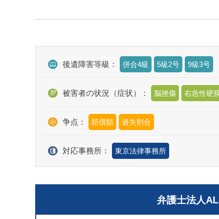
後遺障害等級：
併合4級
5級2号
9級3号
被害者の状況（症状）：
脳挫傷
右急性硬
争点：
賠償額
過失割合
対応事務所：
東京法律事務所
弁護士法人A