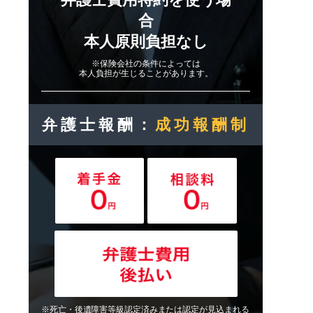
合
本人原則負担なし
※保険会社の条件によっては
本人負担が生じることがあります。
弁護士報酬：
成功報酬制
※死亡・後遺障害等級認定済みまたは認定が見込まれる