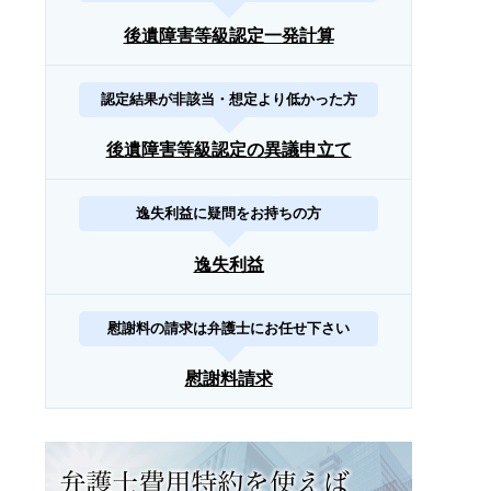
後遺障害等級認定一発計算
認定結果が非該当・想定より低かった方
後遺障害等級認定の異議申立て
逸失利益に疑問をお持ちの方
逸失利益
慰謝料の請求は弁護士にお任せ下さい
慰謝料請求