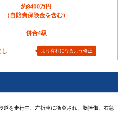
約8400万円
（自賠責保険金を含む）
併合4級
なし
より有利になるよう修正
断歩道を走行中、左折車に衝突され、脳挫傷、右急
。