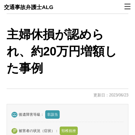
交通事故弁護士ALG
主婦休損が認めら
れ、約20万円増額し
た事例
更新日：2023/06/23
後遺障害等級：
非該当
被害者の状況（症状）：
頸椎捻挫