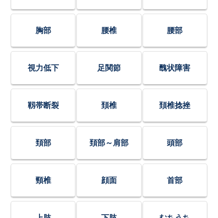
胸部
腰椎
腰部
視力低下
足関節
醜状障害
靱帯断裂
頚椎
頚椎捻挫
頚部
頚部～肩部
頭部
頸椎
顔面
首部
上肢
下肢
むちうち