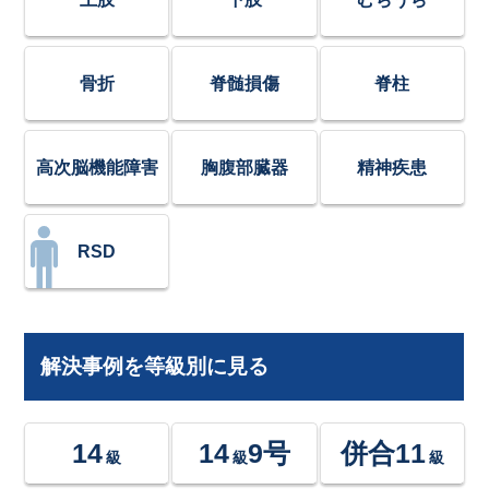
骨折
脊髄損傷
脊柱
高次脳機能障害
胸腹部臓器
精神疾患
RSD
解決事例を等級別に見る
14
14
9号
併合11
級
級
級