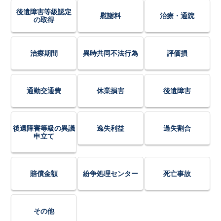
後遺障害等級認定
慰謝料
治療・通院
の取得
治療期間
異時共同不法行為
評価損
通勤交通費
休業損害
後遺障害
後遺障害等級の異議
逸失利益
過失割合
申立て
賠償金額
紛争処理センター
死亡事故
その他