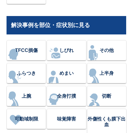
解決事例を部位・症状別に見る
TFCC損傷
しびれ
その他
ふらつき
めまい
上半身
上腕
全身打撲
切断
可動域制限
味覚障害
外傷性くも膜下出
血