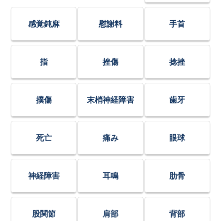
感覚鈍麻
慰謝料
手首
指
挫傷
捻挫
撲傷
末梢神経障害
歯牙
死亡
痛み
眼球
神経障害
耳鳴
肋骨
股関節
肩部
背部