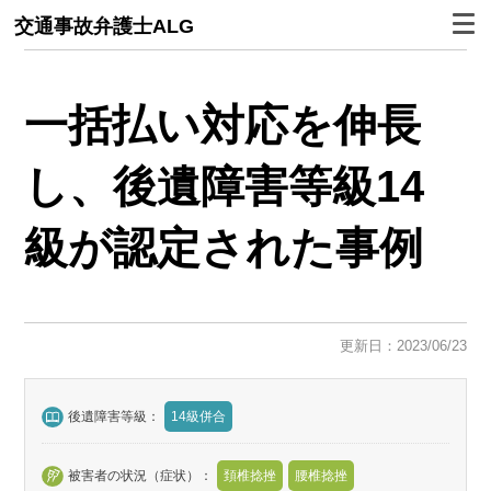
交通事故弁護士ALG
一括払い対応を伸長
し、後遺障害等級14
級が認定された事例
更新日：2023/06/23
後遺障害等級：
14級併合
被害者の状況（症状）：
頚椎捻挫
腰椎捻挫