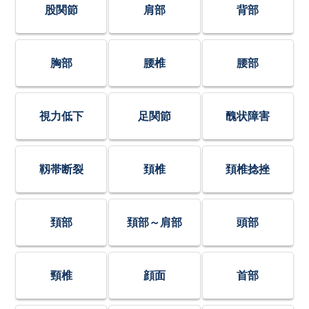
股関節
肩部
背部
胸部
腰椎
腰部
視力低下
足関節
醜状障害
靱帯断裂
頚椎
頚椎捻挫
頚部
頚部～肩部
頭部
頸椎
顔面
首部