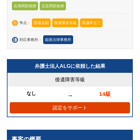
右肩関節捻挫
左足関節捻挫
争点：
賠償金額
後遺障害等級
異議申立て
対応事務所：
姫路法律事務所
弁護士法人ALGに依頼した結果
後遺障害等級
なし
14級
→
認定をサポート
事案の概要