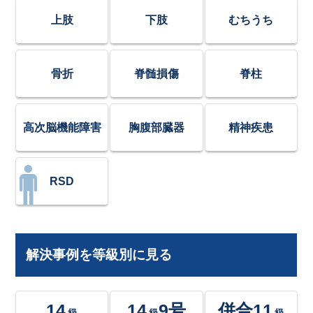
上肢
下肢
むちうち
骨折
脊髄損傷
脊柱
高次脳機能障害
胸腹部臓器
精神疾患
RSD
解決事例を等級別に見る
14
14
9号
併合11
級
級
級