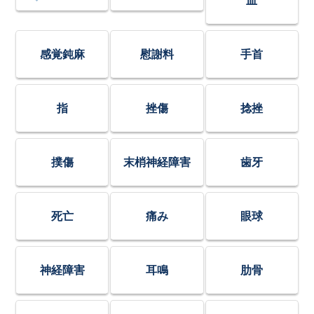
血
感覚鈍麻
慰謝料
手首
指
挫傷
捻挫
撲傷
末梢神経障害
歯牙
死亡
痛み
眼球
神経障害
耳鳴
肋骨