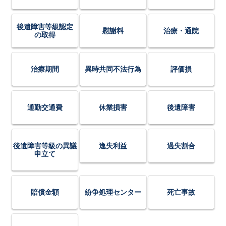
後遺障害等級認定
慰謝料
治療・通院
の取得
治療期間
異時共同不法行為
評価損
通勤交通費
休業損害
後遺障害
後遺障害等級の異議
逸失利益
過失割合
申立て
賠償金額
紛争処理センター
死亡事故