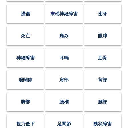
撲傷
末梢神経障害
歯牙
死亡
痛み
眼球
神経障害
耳鳴
肋骨
股関節
肩部
背部
胸部
腰椎
腰部
視力低下
足関節
醜状障害