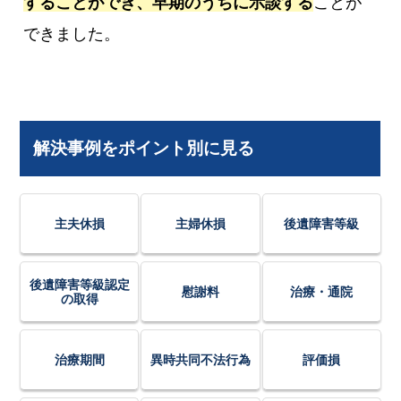
することができ、早期のうちに示談する
ことが
できました。
解決事例をポイント別に見る
主夫休損
主婦休損
後遺障害等級
後遺障害等級認定
慰謝料
治療・通院
の取得
治療期間
異時共同不法行為
評価損