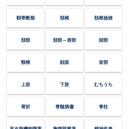
靱帯断裂
頚椎
頚椎捻挫
頚部
頚部～肩部
頭部
頸椎
顔面
首部
上肢
下肢
むちうち
骨折
脊髄損傷
脊柱
高次脳機能障害
胸腹部臓器
精神疾患