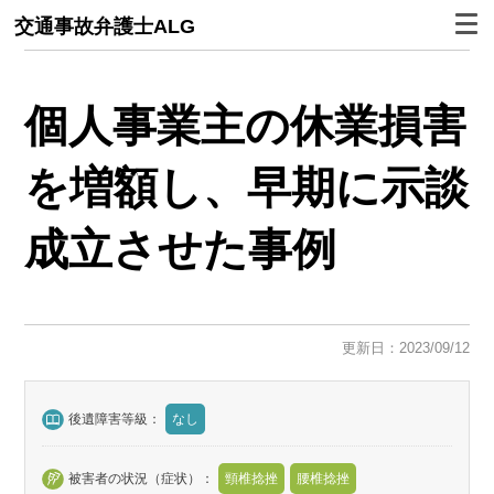
交通事故弁護士ALG
個人事業主の休業損害
を増額し、早期に示談
成立させた事例
更新日：2023/09/12
後遺障害等級：
なし
被害者の状況（症状）：
頸椎捻挫
腰椎捻挫