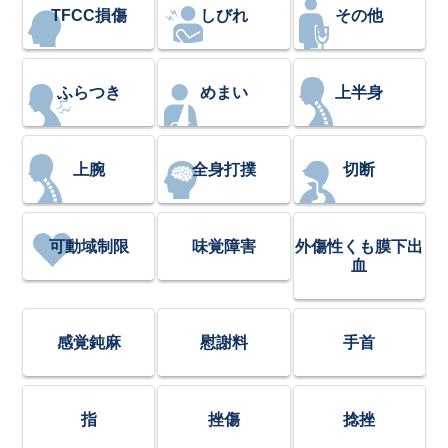
TFCC損傷
しびれ
その他
ふらつき
めまい
上半身
上腕
全身打撲
切断
可動域制限
味覚障害
外傷性くも膜下出
血
感覚鈍麻
慰謝料
手首
指
挫傷
捻挫