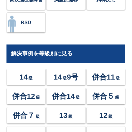
RSD
解決事例を等級別に見る
14
14
9号
併合11
級
級
級
併合12
併合14
併合５
級
級
級
併合７
13
12
級
級
級