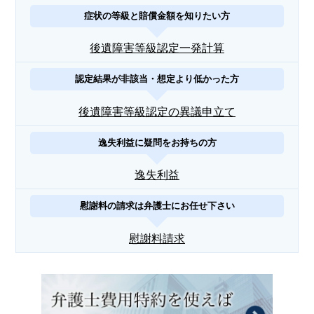
症状の等級と賠償金額を知りたい方
後遺障害等級認定一発計算
認定結果が非該当・想定より低かった方
後遺障害等級認定の異議申立て
逸失利益に疑問をお持ちの方
逸失利益
慰謝料の請求は弁護士にお任せ下さい
慰謝料請求