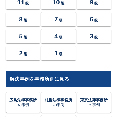
11
10
9
級
級
級
8
7
6
級
級
級
5
4
3
級
級
級
2
1
級
級
解決事例を事務所別に見る
広島法律事務所
札幌法律事務所
東京法律事務所
の事例
の事例
の事例