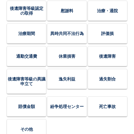
後遺障害等級認定
慰謝料
治療・通院
の取得
治療期間
異時共同不法行為
評価損
通勤交通費
休業損害
後遺障害
後遺障害等級の異議
逸失利益
過失割合
申立て
賠償金額
紛争処理センター
死亡事故
その他