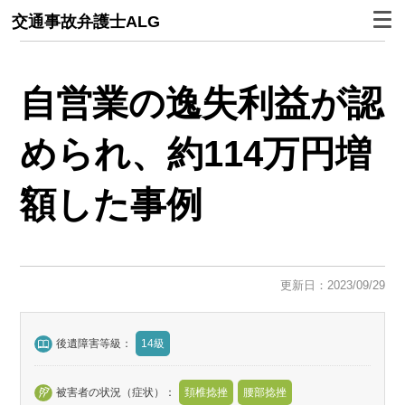
交通事故弁護士ALG
自営業の逸失利益が認
められ、約114万円増
額した事例
更新日：2023/09/29
後遺障害等級：
14級
被害者の状況（症状）：
頚椎捻挫
腰部捻挫