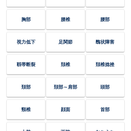
胸部
腰椎
腰部
視力低下
足関節
醜状障害
靱帯断裂
頚椎
頚椎捻挫
頚部
頚部～肩部
頭部
頸椎
顔面
首部