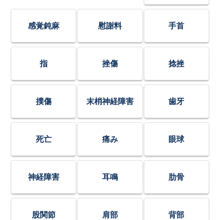
感覚鈍麻
慰謝料
手首
指
挫傷
捻挫
撲傷
末梢神経障害
歯牙
死亡
痛み
眼球
神経障害
耳鳴
肋骨
股関節
肩部
背部