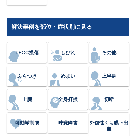
解決事例を部位・症状別に見る
TFCC損傷
しびれ
その他
ふらつき
めまい
上半身
上腕
全身打撲
切断
可動域制限
味覚障害
外傷性くも膜下出
血