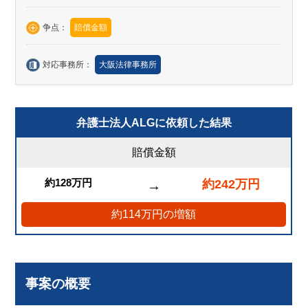
争点：
賠償金額
対応事務所：
大阪法律事務所
弁護士法人ALGに依頼した結果
賠償金額
約128万円
約242万円
→
約114万円の増額
事案の概要