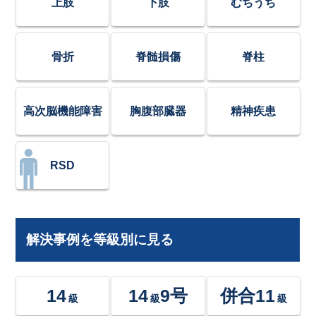
上肢
下肢
むちうち
骨折
脊髄損傷
脊柱
高次脳機能障害
胸腹部臓器
精神疾患
RSD
解決事例を等級別に見る
14
14
9号
併合11
級
級
級