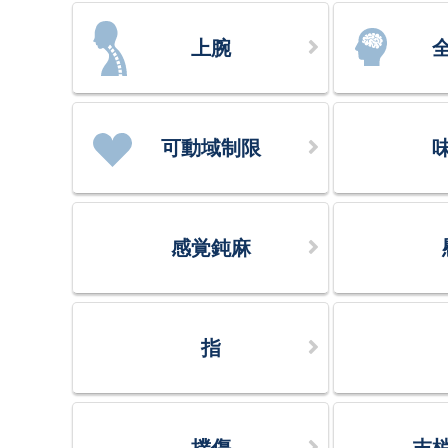
上腕
可動域制限
感覚鈍麻
指