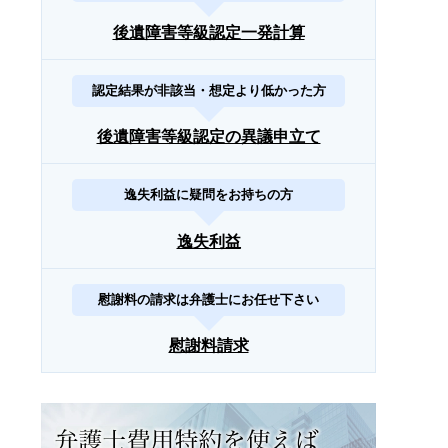
後遺障害等級認定一発計算
認定結果が非該当・想定より低かった方
後遺障害等級認定の異議申立て
逸失利益に疑問をお持ちの方
逸失利益
慰謝料の請求は弁護士にお任せ下さい
慰謝料請求