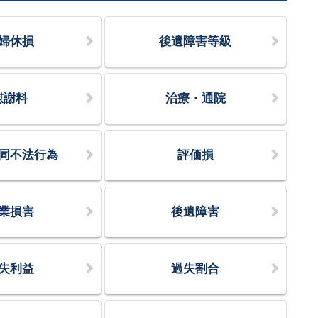
婦休損
後遺障害等級
慰謝料
治療・通院
同不法行為
評価損
業損害
後遺障害
失利益
過失割合