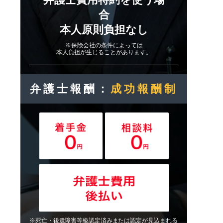
合
本人原則負担なし
※保険会社の条件によっては
本人負担が生じることがあります。
弁護士報酬：
成功報酬制
※死亡・後遺障害等級認定済みまたは認定が見込まれる