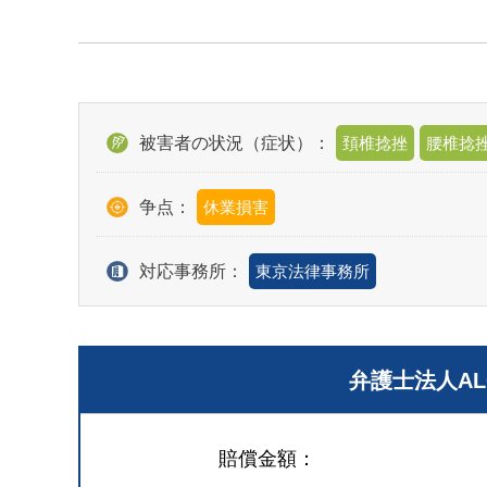
被害者の状況（症状）：
頚椎捻挫
腰椎捻
争点：
休業損害
対応事務所：
東京法律事務所
弁護士法人A
賠償金額