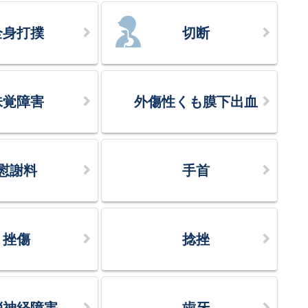
全身打撲
切断
味覚障害
外傷性くも膜下出血
慰謝料
手首
挫傷
捻挫