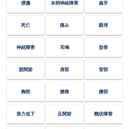
撲傷
末梢神経障害
歯牙
死亡
痛み
眼球
神経障害
耳鳴
肋骨
股関節
肩部
背部
胸部
腰椎
腰部
視力低下
足関節
醜状障害