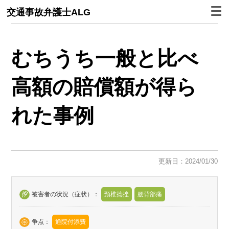
交通事故弁護士ALG
むちうち一般と比べ
高額の賠償額が得ら
れた事例
更新日：2024/01/30
被害者の状況（症状）：
頸椎捻挫
腰背部痛
争点：
通院付添費