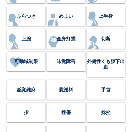
ふらつき
めまい
上半身
上腕
全身打撲
切断
可動域制限
味覚障害
外傷性くも膜下出
血
感覚鈍麻
慰謝料
手首
指
挫傷
捻挫