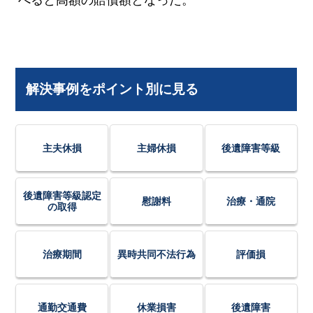
解決事例をポイント別に見る
主夫休損
主婦休損
後遺障害等級
後遺障害等級認定
慰謝料
治療・通院
の取得
治療期間
異時共同不法行為
評価損
通勤交通費
休業損害
後遺障害