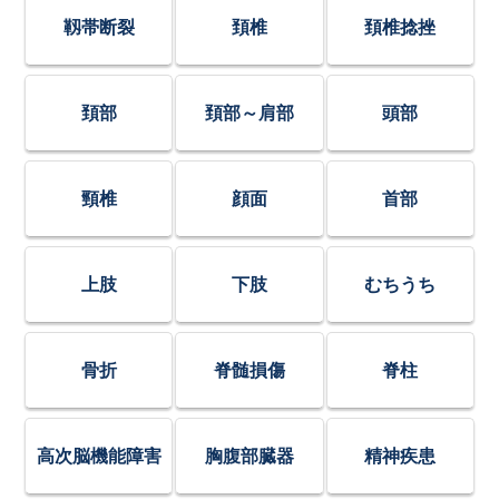
靱帯断裂
頚椎
頚椎捻挫
頚部
頚部～肩部
頭部
頸椎
顔面
首部
上肢
下肢
むちうち
骨折
脊髄損傷
脊柱
高次脳機能障害
胸腹部臓器
精神疾患