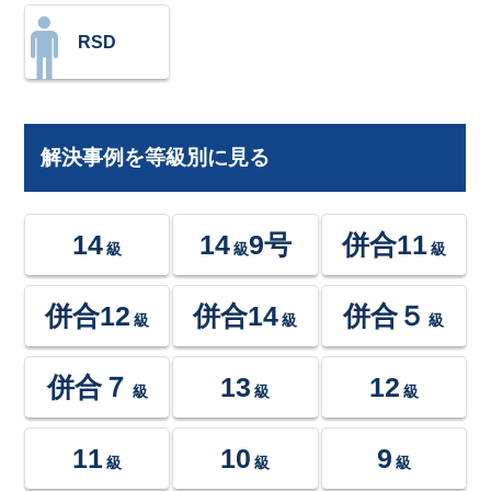
RSD
解決事例を等級別に見る
14
14
9号
併合11
級
級
級
併合12
併合14
併合５
級
級
級
併合７
13
12
級
級
級
11
10
9
級
級
級