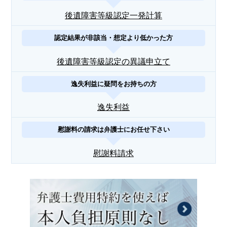
後遺障害等級認定一発計算
認定結果が非該当・想定より低かった方
後遺障害等級認定の異議申立て
逸失利益に疑問をお持ちの方
逸失利益
慰謝料の請求は弁護士にお任せ下さい
慰謝料請求