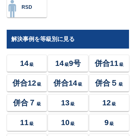
RSD
解決事例を等級別に見る
14
14
9号
併合11
級
級
級
併合12
併合14
併合５
級
級
級
併合７
13
12
級
級
級
11
10
9
級
級
級