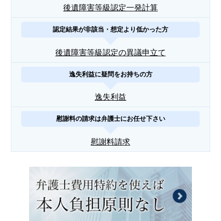
後遺障害等級認定一発計算
認定結果が非該当・想定より低かった方
後遺障害等級認定の異議申立て
逸失利益に疑問をお持ちの方
逸失利益
慰謝料の請求は弁護士にお任せ下さい
慰謝料請求