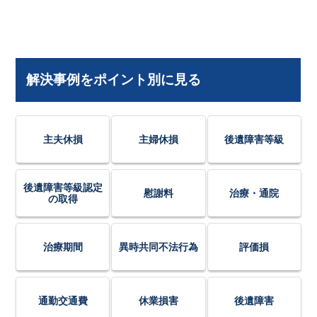
解決事例をポイント別に見る
主夫休損
主婦休損
後遺障害等級
後遺障害等級認定
慰謝料
治療・通院
の取得
治療期間
異時共同不法行為
評価損
通勤交通費
休業損害
後遺障害