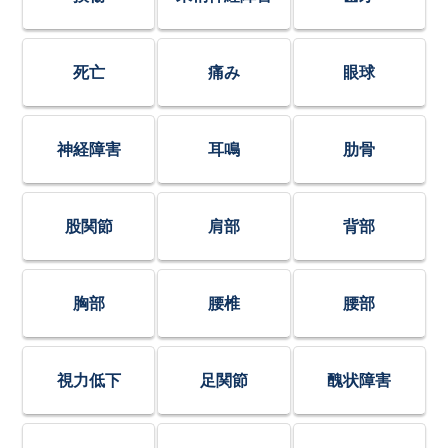
死亡
痛み
眼球
神経障害
耳鳴
肋骨
股関節
肩部
背部
胸部
腰椎
腰部
視力低下
足関節
醜状障害