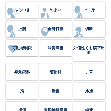
ふらつき
めまい
上半身
上腕
全身打撲
切断
可動域制限
味覚障害
外傷性くも膜下出
血
感覚鈍麻
慰謝料
手首
指
挫傷
捻挫
撲傷
末梢神経障害
歯牙