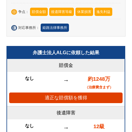
争点：
賠償金額
後遺障害等級
休業損害
逸失利益
対応事務所：
姫路法律事務所
弁護士法人ALGに依頼した結果
賠償金
なし
約1248万
→
（治療費含まず）
適正な賠償額を獲得
後遺障害
なし
12級
→