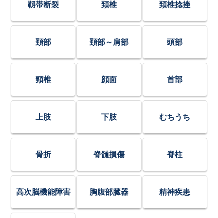
靱帯断裂
頚椎
頚椎捻挫
頚部
頚部～肩部
頭部
頸椎
顔面
首部
上肢
下肢
むちうち
骨折
脊髄損傷
脊柱
高次脳機能障害
胸腹部臓器
精神疾患