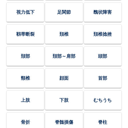
視力低下
足関節
醜状障害
靱帯断裂
頚椎
頚椎捻挫
頚部
頚部～肩部
頭部
頸椎
顔面
首部
上肢
下肢
むちうち
骨折
脊髄損傷
脊柱