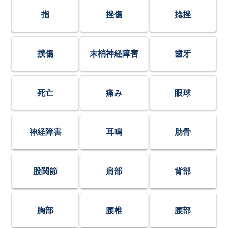
指
挫傷
捻挫
撲傷
末梢神経障害
歯牙
死亡
痛み
眼球
神経障害
耳鳴
肋骨
股関節
肩部
背部
胸部
腰椎
腰部