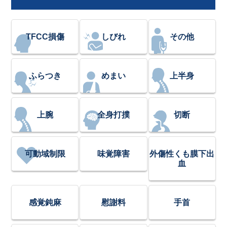
TFCC損傷
しびれ
その他
ふらつき
めまい
上半身
上腕
全身打撲
切断
可動域制限
味覚障害
外傷性くも膜下出
血
感覚鈍麻
慰謝料
手首