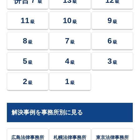
級
級
級
11
10
9
級
級
級
8
7
6
級
級
級
5
4
3
級
級
級
2
1
級
級
解決事例を事務所別に見る
広島法律事務所
札幌法律事務所
東京法律事務所