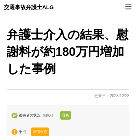
交通事故弁護士ALG
弁護士介入の結果、慰
謝料が約180万円増加
した事例
更新日：2023/12/28
被害者の状況（症状）：
骨折
争点：
賠償金額