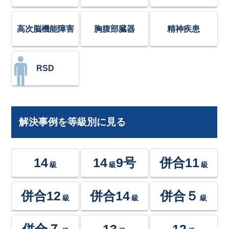
高次脳機能障害
胸腹部臓器
精神疾患
RSD
解決事例を等級別に見る
14
14
9号
併合11
級
級
級
併合12
併合14
併合５
級
級
級
併合７
13
12