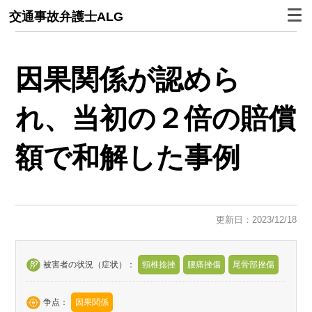
交通事故弁護士ALG
因果関係が認めら
れ、当初の２倍の賠償
額で和解した事例
更新日：2023/12/18
被害者の状況（症状）：
頸椎捻挫
腰痛挫傷
尾骨部挫傷
争点：
因果関係