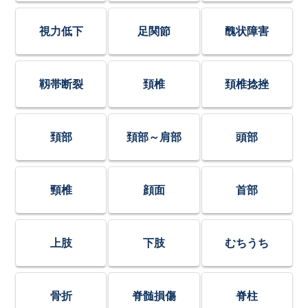
視力低下
足関節
醜状障害
靱帯断裂
頚椎
頚椎捻挫
頚部
頚部～肩部
頭部
頸椎
顔面
首部
上肢
下肢
むちうち
骨折
脊髄損傷
脊柱