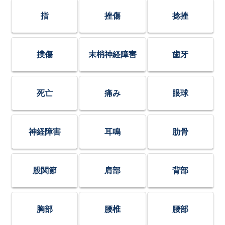
指
挫傷
捻挫
撲傷
末梢神経障害
歯牙
死亡
痛み
眼球
神経障害
耳鳴
肋骨
股関節
肩部
背部
胸部
腰椎
腰部