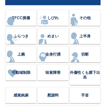
TFCC損傷
しびれ
その他
ふらつき
めまい
上半身
上腕
全身打撲
切断
可動域制限
味覚障害
外傷性くも膜下出
血
感覚鈍麻
慰謝料
手首