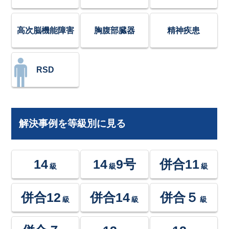
高次脳機能障害
胸腹部臓器
精神疾患
RSD
解決事例を等級別に見る
14
14
9号
併合11
級
級
級
併合12
併合14
併合５
級
級
級