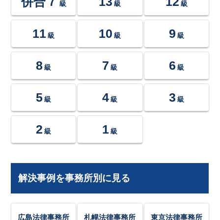
併合７
13
12
級
級
級
11
10
9
級
級
級
8
7
6
級
級
級
5
4
3
級
級
級
2
1
級
級
解決事例を事務所別に見る
広島法律事務所
札幌法律事務所
東京法律事務所