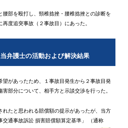
と腰部を殴打し、頸椎捻挫・腰椎捻挫との診断を
に再度追突事故（２事故目）にあった。
担当弁護士の活動および解決結果
希望があったため、１事故目発生から２事故目発
傷害部分について、相手方と示談交渉を行った。
されたと思われる賠償額の提示があったが、当方
交通事故訴訟 損害賠償額算定基準」 （通称