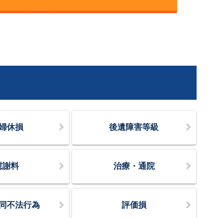
婦休損
後遺障害等級
慰謝料
治療・通院
同不法行為
評価損