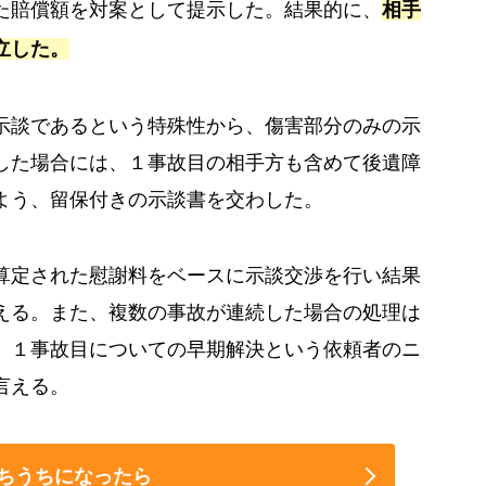
た賠償額を対案として提示した。結果的に、
相手
立した。
示談であるという特殊性から、傷害部分のみの示
した場合には、１事故目の相手方も含めて後遺障
よう、留保付きの示談書を交わした。
算定された慰謝料をベースに示談交渉を行い結果
える。また、複数の事故が連続した場合の処理は
、１事故目についての早期解決という依頼者のニ
言える。
ちうちになったら