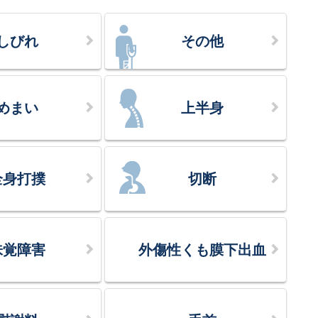
しびれ
その他
めまい
上半身
全身打撲
切断
味覚障害
外傷性くも膜下出血