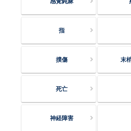
感覚鈍麻
指
撲傷
末
死亡
神経障害