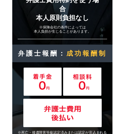
合
本人原則負担なし
※保険会社の条件によっては
本人負担が生じることがあります。
弁護士報酬：
成功報酬制
※死亡・後遺障害等級認定済みまたは認定が見込まれる