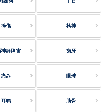
慰謝料
手首
挫傷
捻挫
梢神経障害
歯牙
痛み
眼球
耳鳴
肋骨