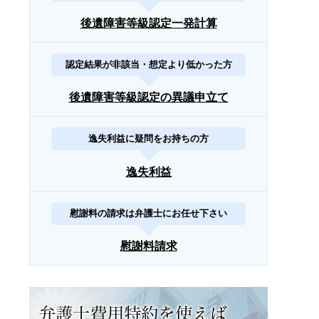
後遺障害等級認定一発計算
認定結果が非該当・想定より低かった方
後遺障害等級認定の異議申立て
逸失利益に疑問をお持ちの方
逸失利益
慰謝料の請求は弁護士にお任せ下さい
慰謝料請求