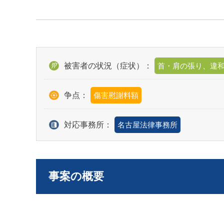
被害者の状況（症状）：
首・肩の張り、違
争点：
傷害慰謝料額
対応事務所：
名古屋法律事務所
事案の概要