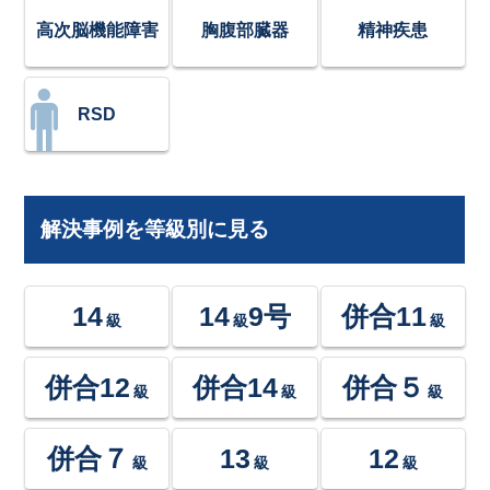
高次脳機能障害
胸腹部臓器
精神疾患
RSD
解決事例を等級別に見る
14
14
9号
併合11
級
級
級
併合12
併合14
併合５
級
級
級
併合７
13
12
級
級
級