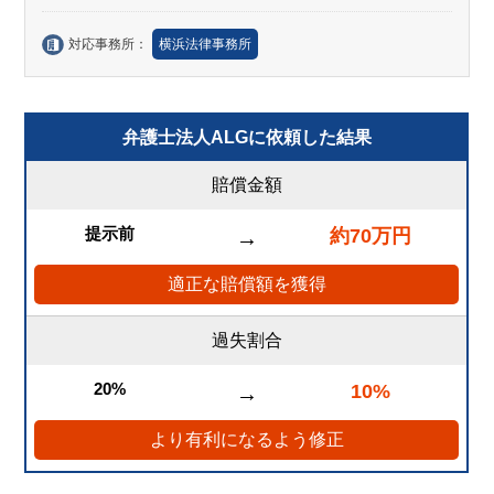
対応事務所：
横浜法律事務所
弁護士法人ALGに依頼した結果
賠償金額
提示前
約70万円
→
適正な賠償額を獲得
過失割合
20%
10%
→
より有利になるよう修正