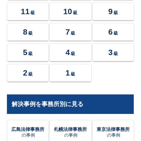
11
10
9
級
級
級
8
7
6
級
級
級
5
4
3
級
級
級
2
1
級
級
解決事例を事務所別に見る
広島法律事務所
札幌法律事務所
東京法律事務所
の事例
の事例
の事例