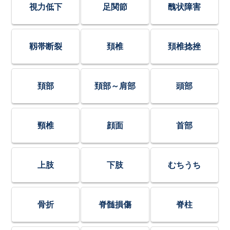
視力低下
足関節
醜状障害
靱帯断裂
頚椎
頚椎捻挫
頚部
頚部～肩部
頭部
頸椎
顔面
首部
上肢
下肢
むちうち
骨折
脊髄損傷
脊柱