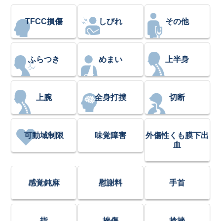
TFCC損傷
しびれ
その他
ふらつき
めまい
上半身
上腕
全身打撲
切断
可動域制限
味覚障害
外傷性くも膜下出
血
感覚鈍麻
慰謝料
手首
指
挫傷
捻挫