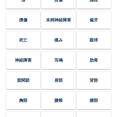
撲傷
末梢神経障害
歯牙
死亡
痛み
眼球
神経障害
耳鳴
肋骨
股関節
肩部
背部
胸部
腰椎
腰部