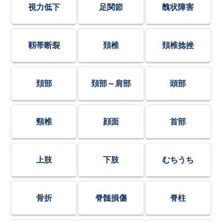
視力低下
足関節
醜状障害
靱帯断裂
頚椎
頚椎捻挫
頚部
頚部～肩部
頭部
頸椎
顔面
首部
上肢
下肢
むちうち
骨折
脊髄損傷
脊柱