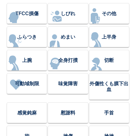
TFCC損傷
しびれ
その他
ふらつき
めまい
上半身
上腕
全身打撲
切断
可動域制限
味覚障害
外傷性くも膜下出
血
感覚鈍麻
慰謝料
手首