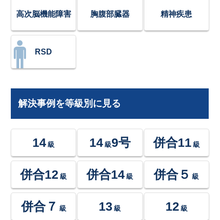
高次脳機能障害
胸腹部臓器
精神疾患
RSD
解決事例を等級別に見る
14
14
9号
併合11
級
級
級
併合12
併合14
併合５
級
級
級
併合７
13
12
級
級
級