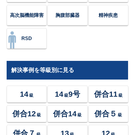
高次脳機能障害
胸腹部臓器
精神疾患
RSD
解決事例を等級別に見る
14
14
9号
併合11
級
級
級
併合12
併合14
併合５
級
級
級
併合７
13
12
級
級
級