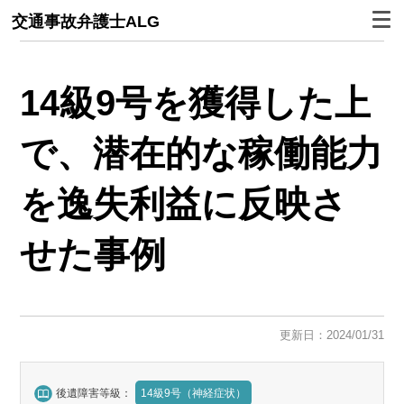
交通事故弁護士ALG
14級9号を獲得した上
で、潜在的な稼働能力
を逸失利益に反映さ
せた事例
更新日：2024/01/31
後遺障害等級：
14級9号（神経症状）