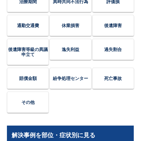
治療期間
異時共同不法行為
評価損
通勤交通費
休業損害
後遺障害
後遺障害等級の異議
逸失利益
過失割合
申立て
賠償金額
紛争処理センター
死亡事故
その他
解決事例を部位・症状別に見る