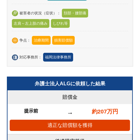
被害者の状況（症状）：
頚部・腰部痛
左肩～左上肢の痛み
しびれ等
争点：
治療期間
損害賠償額
対応事務所：
福岡法律事務所
弁護士法人ALGに依頼した結果
賠償金
提示前
約207万円
→
適正な賠償額を獲得