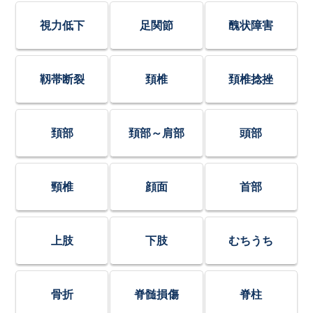
視力低下
足関節
醜状障害
靱帯断裂
頚椎
頚椎捻挫
頚部
頚部～肩部
頭部
頸椎
顔面
首部
上肢
下肢
むちうち
骨折
脊髄損傷
脊柱