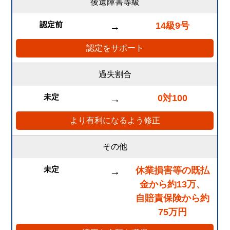
後遺障害等級
認定前
14級9号
→
認定をサポート
過失割合
未定
0対100
→
より有利になるよう修正
その他
未定
休業損害等の既払
→
金から約13万、
自賠責保険から約
75万円