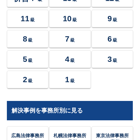
11
10
9
級
級
級
8
7
6
級
級
級
5
4
3
級
級
級
2
1
級
級
解決事例を事務所別に見る
広島法律事務所
札幌法律事務所
東京法律事務所