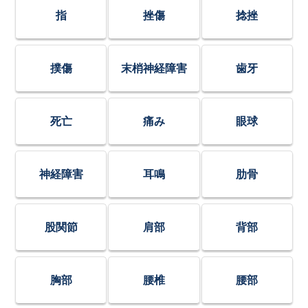
指
挫傷
捻挫
撲傷
末梢神経障害
歯牙
死亡
痛み
眼球
神経障害
耳鳴
肋骨
股関節
肩部
背部
胸部
腰椎
腰部