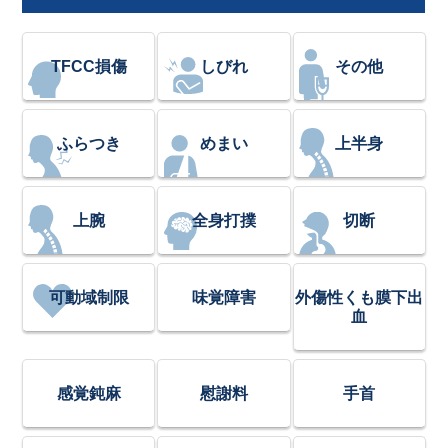
TFCC損傷
しびれ
その他
ふらつき
めまい
上半身
上腕
全身打撲
切断
可動域制限
味覚障害
外傷性くも膜下出
血
感覚鈍麻
慰謝料
手首