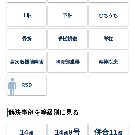
上肢
下肢
むちうち
骨折
脊髄損傷
脊柱
高次脳機能障害
胸腹部臓器
精神疾患
RSD
解決事例を等級別に見る
14
14
9号
併合11
級
級
級