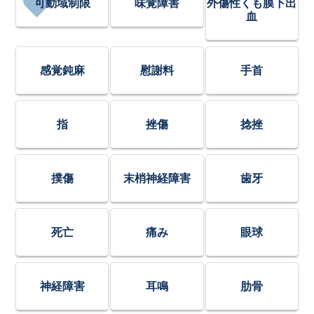
可動域制限
味覚障害
外傷性くも膜下出
血
感覚鈍麻
慰謝料
手首
指
挫傷
捻挫
撲傷
末梢神経障害
歯牙
死亡
痛み
眼球
神経障害
耳鳴
肋骨