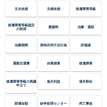
主夫休損
主婦休損
後遺障害等級
後遺障害等級認定
慰謝料
治療・通院
の取得
治療期間
異時共同不法行為
評価損
通勤交通費
休業損害
後遺障害
後遺障害等級の異議
逸失利益
過失割合
申立て
賠償金額
紛争処理センター
死亡事故