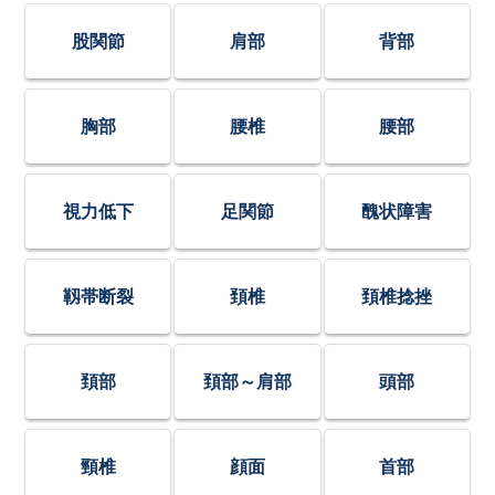
股関節
肩部
背部
胸部
腰椎
腰部
視力低下
足関節
醜状障害
靱帯断裂
頚椎
頚椎捻挫
頚部
頚部～肩部
頭部
頸椎
顔面
首部