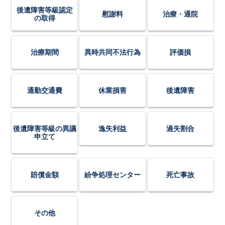
後遺障害等級認定
慰謝料
治療・通院
の取得
治療期間
異時共同不法行為
評価損
通勤交通費
休業損害
後遺障害
後遺障害等級の異議
逸失利益
過失割合
申立て
賠償金額
紛争処理センター
死亡事故
その他