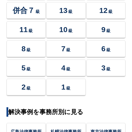
併合７
13
12
級
級
級
11
10
9
級
級
級
8
7
6
級
級
級
5
4
3
級
級
級
2
1
級
級
解決事例を事務所別に見る
広島法律事務所
札幌法律事務所
東京法律事務所