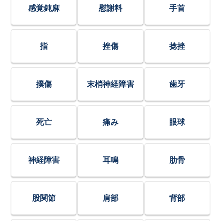
感覚鈍麻
慰謝料
手首
指
挫傷
捻挫
撲傷
末梢神経障害
歯牙
死亡
痛み
眼球
神経障害
耳鳴
肋骨
股関節
肩部
背部