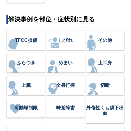
解決事例を部位・症状別に見る
TFCC損傷
しびれ
その他
ふらつき
めまい
上半身
上腕
全身打撲
切断
可動域制限
味覚障害
外傷性くも膜下出
血