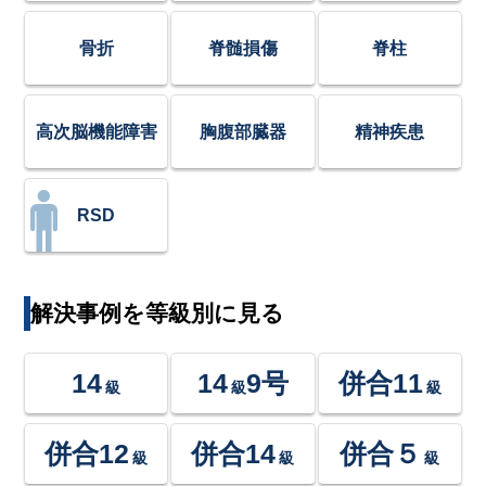
骨折
脊髄損傷
脊柱
高次脳機能障害
胸腹部臓器
精神疾患
RSD
解決事例を等級別に見る
14
14
9号
併合11
級
級
級
併合12
併合14
併合５
級
級
級