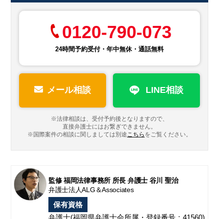
0120-790-073
24時間予約受付・年中無休・通話無料
メール相談
LINE相談
※法律相談は、受付予約後となりますので、
直接弁護士にはお繋ぎできません。
※国際案件の相談に関しましては
別途
こちら
をご覧ください。
監修 福岡法律事務所 所長 弁護士 谷川 聖治
弁護士法人ALG＆Associates
保有資格
弁護士
(福岡県弁護士会所属・登録番号：41560)