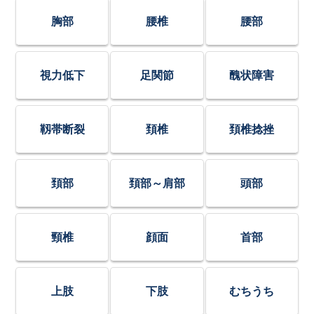
胸部
腰椎
腰部
視力低下
足関節
醜状障害
靱帯断裂
頚椎
頚椎捻挫
頚部
頚部～肩部
頭部
頸椎
顔面
首部
上肢
下肢
むちうち