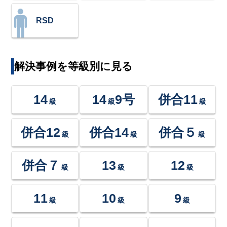
RSD
解決事例を等級別に見る
14
14
9号
併合11
級
級
級
併合12
併合14
併合５
級
級
級
併合７
13
12
級
級
級
11
10
9
級
級
級