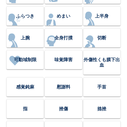
ふらつき
めまい
上半身
上腕
全身打撲
切断
可動域制限
味覚障害
外傷性くも膜下出
血
感覚鈍麻
慰謝料
手首
指
挫傷
捻挫