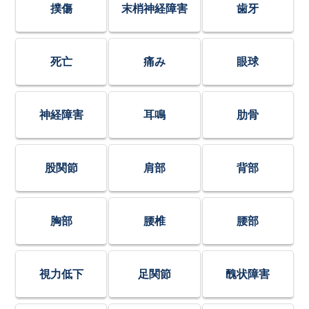
撲傷
末梢神経障害
歯牙
死亡
痛み
眼球
神経障害
耳鳴
肋骨
股関節
肩部
背部
胸部
腰椎
腰部
視力低下
足関節
醜状障害