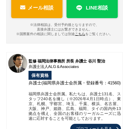
メール相談
LINE相談
※法律相談は、受付予約後となりますので、
直接弁護士にはお繋ぎできません。
※国際案件の相談に関しましては
別途
こちら
をご覧ください。
監修 福岡法律事務所 所長 弁護士 谷川 聖治
弁護士法人ALG＆Associates
保有資格
弁護士
(福岡県弁護士会所属・登録番号：41560)
福岡県弁護士会所属。私たちは、弁護士131名、ス
タッフ240名を擁し（※2026年4月1日時点）、東
京、札幌、宇都宮、埼玉、千葉、横浜、名古屋、
大阪、神戸、姫路、広島、福岡、タイの国内外13
拠点を構え、全国のお客様のリーガルニーズに迅
速に応対することを可能としております。
プロフィールを見る