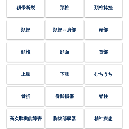
靱帯断裂
頚椎
頚椎捻挫
頚部
頚部～肩部
頭部
頸椎
顔面
首部
上肢
下肢
むちうち
骨折
脊髄損傷
脊柱
高次脳機能障害
胸腹部臓器
精神疾患