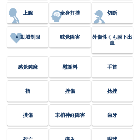
上腕
全身打撲
切断
可動域制限
味覚障害
外傷性くも膜下出
血
感覚鈍麻
慰謝料
手首
指
挫傷
捻挫
撲傷
末梢神経障害
歯牙
死亡
痛み
眼球