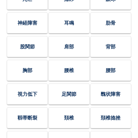
神経障害
耳鳴
肋骨
股関節
肩部
背部
胸部
腰椎
腰部
視力低下
足関節
醜状障害
靱帯断裂
頚椎
頚椎捻挫