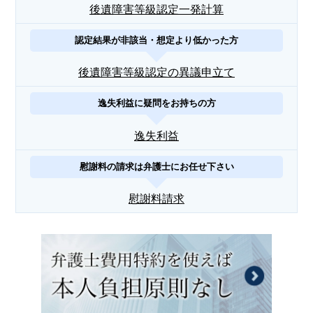
後遺障害等級認定一発計算
認定結果が非該当・想定より低かった方
後遺障害等級認定の異議申立て
逸失利益に疑問をお持ちの方
逸失利益
慰謝料の請求は弁護士にお任せ下さい
慰謝料請求