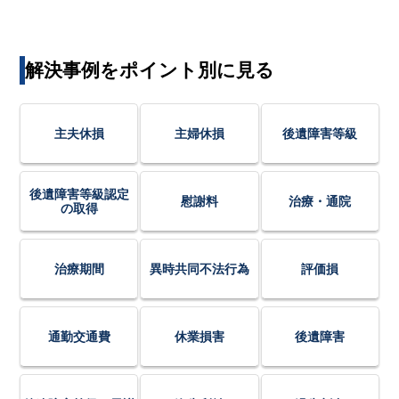
解決事例をポイント別に見る
主夫休損
主婦休損
後遺障害等級
後遺障害等級認定
慰謝料
治療・通院
の取得
治療期間
異時共同不法行為
評価損
通勤交通費
休業損害
後遺障害