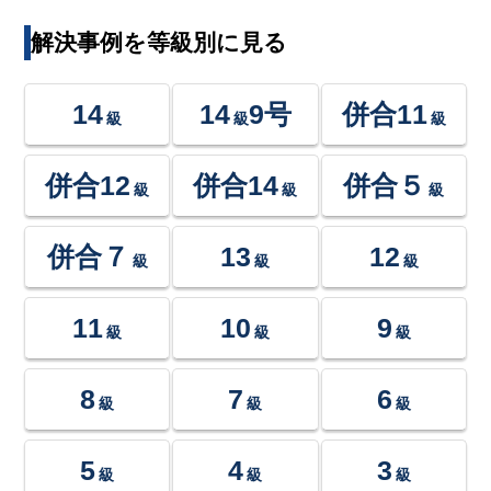
解決事例を等級別に見る
14
14
9号
併合11
級
級
級
併合12
併合14
併合５
級
級
級
併合７
13
12
級
級
級
11
10
9
級
級
級
8
7
6
級
級
級
5
4
3
級
級
級