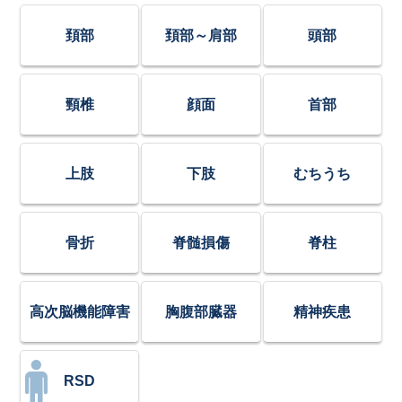
頚部
頚部～肩部
頭部
頸椎
顔面
首部
上肢
下肢
むちうち
骨折
脊髄損傷
脊柱
高次脳機能障害
胸腹部臓器
精神疾患
RSD