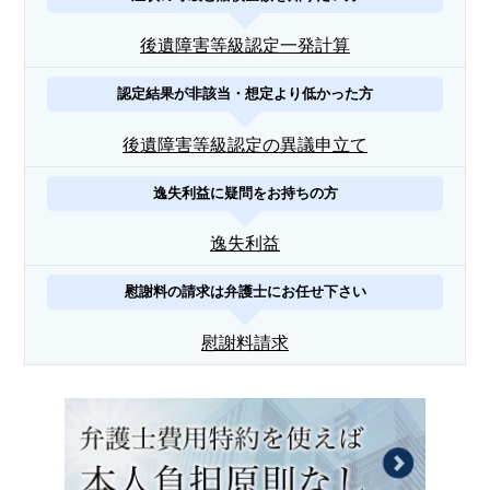
後遺障害等級認定一発計算
認定結果が非該当・想定より低かった方
後遺障害等級認定の異議申立て
逸失利益に疑問をお持ちの方
逸失利益
慰謝料の請求は弁護士にお任せ下さい
慰謝料請求