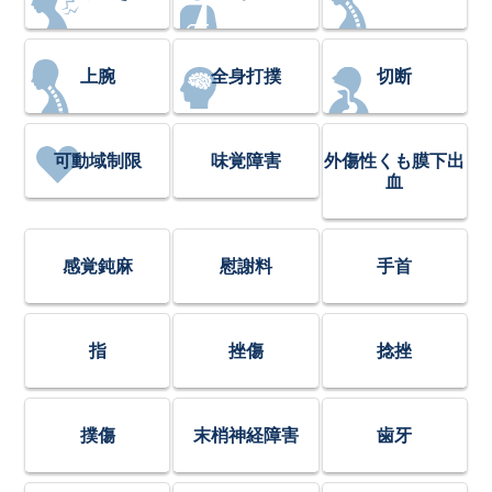
上腕
全身打撲
切断
可動域制限
味覚障害
外傷性くも膜下出
血
感覚鈍麻
慰謝料
手首
指
挫傷
捻挫
撲傷
末梢神経障害
歯牙