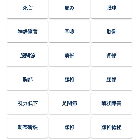
死亡
痛み
眼球
神経障害
耳鳴
肋骨
股関節
肩部
背部
胸部
腰椎
腰部
視力低下
足関節
醜状障害
靱帯断裂
頚椎
頚椎捻挫