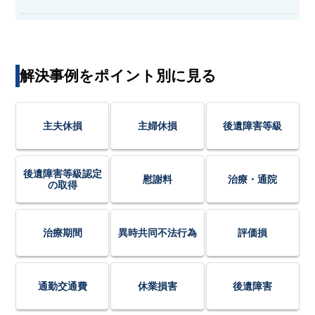
解決事例をポイント別に見る
主夫休損
主婦休損
後遺障害等級
後遺障害等級認定
慰謝料
治療・通院
の取得
治療期間
異時共同不法行為
評価損
通勤交通費
休業損害
後遺障害