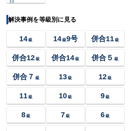
解決事例を等級別に見る
14
14
9号
併合11
級
級
級
併合12
併合14
併合５
級
級
級
併合７
13
12
級
級
級
11
10
9
級
級
級
8
7
6
級
級
級