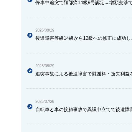
停車中追突で頚部痛14級9号認定→増額交渉で
2025/08/29
後遺障害等級14級から12級への修正に成功し
2025/08/29
追突事故による後遺障害で慰謝料・逸失利益を
2025/07/29
自転車と車の接触事故で異議申立てで後遺障