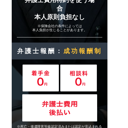
合
本人原則負担なし
※保険会社の条件によっては
本人負担が生じることがあります。
弁護士報酬：
成功報酬制
※死亡・後遺障害等級認定済みまたは認定が見込まれる