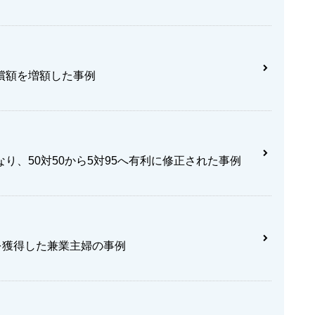
償額を増額した事例
り、50対50から5対95へ有利に修正された事例
を獲得した兼業主婦の事例