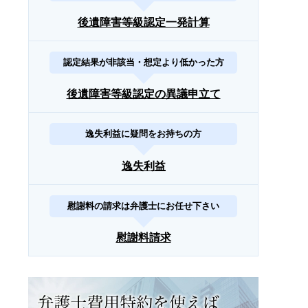
後遺障害等級認定一発計算
認定結果が非該当・想定より低かった方
後遺障害等級認定の異議申立て
逸失利益に疑問をお持ちの方
逸失利益
慰謝料の請求は弁護士にお任せ下さい
慰謝料請求