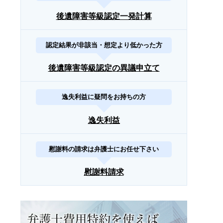
後遺障害等級認定一発計算
認定結果が非該当・想定より低かった方
後遺障害等級認定の異議申立て
逸失利益に疑問をお持ちの方
逸失利益
慰謝料の請求は弁護士にお任せ下さい
慰謝料請求