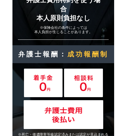
合
本人原則負担なし
※保険会社の条件によっては
本人負担が生じることがあります。
弁護士報酬：
成功報酬制
※死亡・後遺障害等級認定済みまたは認定が見込まれる