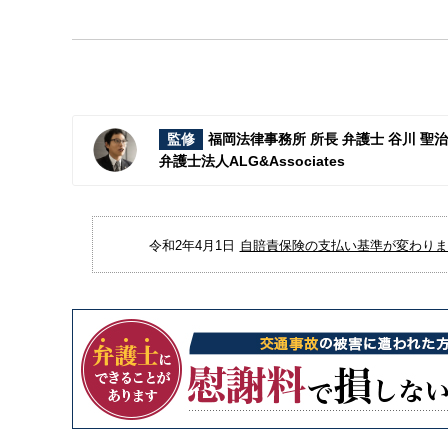
監修
福岡法律事務所 所長 弁護士 谷川 聖
弁護士法人ALG&Associates
令和2年4月1日
自賠責保険の支払い基準が変わりまし