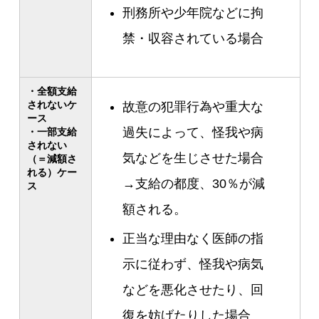
刑務所や少年院などに拘
禁・収容されている場合
・全額支給
されないケ
故意の犯罪行為や重大な
ース
過失によって、怪我や病
・一部支給
されない
気などを生じさせた場合
（＝減額さ
れる）ケー
→支給の都度、30％が減
ス
額される。
正当な理由なく医師の指
示に従わず、怪我や病気
などを悪化させたり、回
復を妨げたりした場合