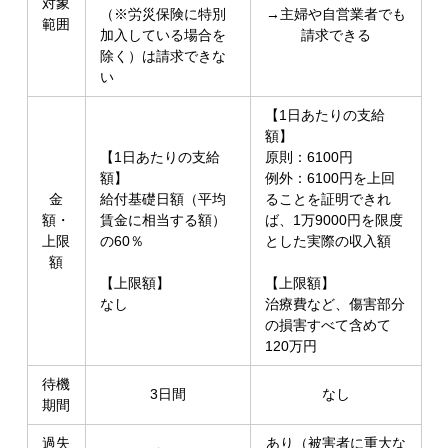
対象
（※労災保険に特別
→主婦や自営業者でも
範囲
加入している場合を
請求できる
除く）は請求できな
い
【1日あたりの支給
額】
【1日あたりの支給
原則：6100円
額】
例外：6100円を上回
金
給付基礎日額（平均
ることを証明できれ
額・
賃金に相当する額）
ば、1万9000円を限度
上限
の60％
とした実際の収入額
額
【上限額】
【上限額】
なし
治療費など、傷害部分
の損害すべて含めて
120万円
待機
3日間
なし
期間
過失
あり（被害者に重大な