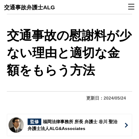
交通事故弁護士ALG
交通事故の慰謝料が少
ない理由と適切な金
額をもらう方法
更新日：2024/05/24
監修
福岡法律事務所 所長 弁護士 谷川 聖治
弁護士法人ALG&Associates