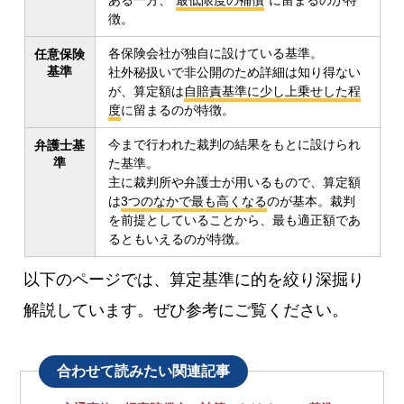
徴。
各保険会社が独自に設けている基準。
任意保険
基準
社外秘扱いで非公開のため詳細は知り得ない
が、算定額は
自賠責基準に少し上乗せした程
度
に留まるのが特徴。
今まで行われた裁判の結果をもとに設けられ
弁護士基
準
た基準。
主に裁判所や弁護士が用いるもので、算定額
は
3つのなかで最も高くなる
のが基本。裁判
を前提としていることから、最も適正額であ
るともいえるのが特徴。
以下のページでは、算定基準に的を絞り深掘り
解説しています。ぜひ参考にご覧ください。
合わせて読みたい関連記事