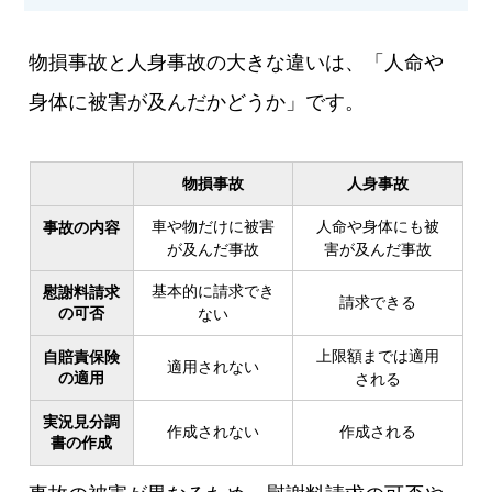
物損事故と人身事故の大きな違いは、「人命や
身体に被害が及んだかどうか」です。
物損事故
人身事故
車や物だけに被害
人命や身体にも被
事故の内容
が及んだ事故
害が及んだ事故
基本的に請求でき
慰謝料請求
請求できる
の可否
ない
上限額までは適用
自賠責保険
適用されない
の適用
される
実況見分調
作成されない
作成される
書の作成