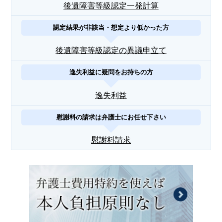
後遺障害等級認定一発計算
認定結果が非該当・想定より低かった方
後遺障害等級認定の異議申立て
逸失利益に疑問をお持ちの方
逸失利益
慰謝料の請求は弁護士にお任せ下さい
慰謝料請求