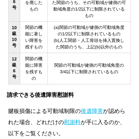
6
を廃した
た関節のうち、その可動域が健側の可
号
もの
動域角度の1/2以下に制限されている
もの
関節の機
(a)関節の可動域が健側の可動域角度
10
級
能に著し
の1/2以下に制限されているもの
10
い障害を
(b)人工関節・人工骨頭を挿入置換し
号
残すもの
た関節のうち、上記(b)以外のもの
関節の機
12
級
能に障害
関節の可動域が健側の可動域角度の
6
を残すも
3/4以下に制限されているもの
号
の
請求できる後遺障害慰謝料
腱板損傷による可動域制限の
後遺障害
が認めら
れた場合、どれだけの
慰謝料
が手に入るのか、
以下をご覧ください。