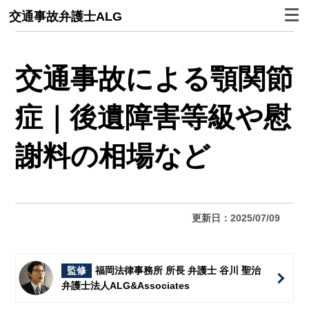
交通事故弁護士ALG
交通事故による顎関節
症｜後遺障害等級や慰
謝料の相場など
更新日：2025/07/09
監修
福岡法律事務所 所長 弁護士 谷川 聖治
弁護士法人ALG&Associates