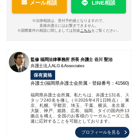
メール相談
LINE相談
※法律相談は、受付予約後となりますので、
直接弁護士にはお繋ぎできません。
※国際案件の相談に関しましては
別途
こちら
をご覧ください。
監修 福岡法律事務所 所長 弁護士 谷川 聖治
弁護士法人ALG＆Associates
保有資格
弁護士
(福岡県弁護士会所属・登録番号：41560)
福岡県弁護士会所属。私たちは、弁護士131名、ス
タッフ240名を擁し（※2026年4月1日時点）、東
京、札幌、宇都宮、埼玉、千葉、横浜、名古屋、
大阪、神戸、姫路、広島、福岡、タイの国内外13
拠点を構え、全国のお客様のリーガルニーズに迅
速に応対することを可能としております。
プロフィールを見る