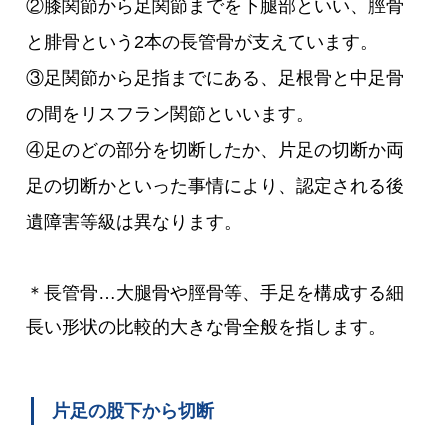
②膝関節から足関節までを下腿部といい、脛骨
と腓骨という2本の長管骨が支えています。
③足関節から足指までにある、足根骨と中足骨
の間をリスフラン関節といいます。
④足のどの部分を切断したか、片足の切断か両
足の切断かといった事情により、認定される後
遺障害等級は異なります。
＊長管骨…大腿骨や脛骨等、手足を構成する細
長い形状の比較的大きな骨全般を指します。
片足の股下から切断