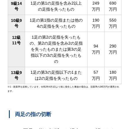
1足の第1の足指を含み2以上
249
690
9級14
号
の足指を失ったもの
万円
万円
1足の第1指の足指または他の
190
550
10級9
号
4の足指を失ったもの
万円
万円
1足の第2の足指を失ったも
12級
11号
の、第2の足指を含み2の足指
94
290
を失ったものまたは第3の足
万円
万円
指以下の3の足指を失ったも
の
1足の第3の足指以下の1また
57
180
13級9
号
は2の足指を失ったもの
万円
万円
※1：新基準を反映しています。令和2年4月1日より前に発生した事故の場合は、旧基準の245万円が適用され
ます。
両足の指の切断