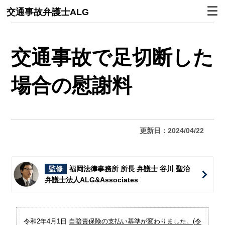
交通事故弁護士ALG
交通事故で足切断した
場合の慰謝料
更新日：2024/04/22
監修
福岡法律事務所 所長 弁護士 谷川 聖治
弁護士法人ALG&Associates
令和2年4月1日
自賠責保険の支払い基準が変わりました。(令