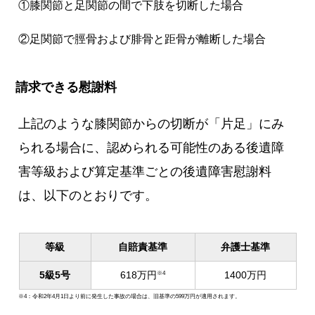
①膝関節と足関節の間で下肢を切断した場合
②足関節で脛骨および腓骨と距骨が離断した場合
請求できる慰謝料
上記のような膝関節からの切断が「片足」にみ
られる場合に、認められる可能性のある後遺障
害等級および算定基準ごとの後遺障害慰謝料
は、以下のとおりです。
等級
自賠責基準
弁護士基準
5級5号
618万円
1400万円
※4
※4：令和2年4月1日より前に発生した事故の場合は、旧基準の599万円が適用されます。