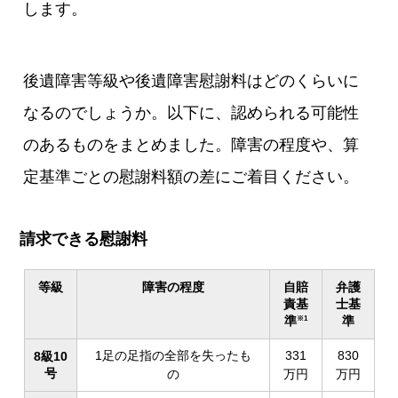
します。
後遺障害等級や後遺障害慰謝料はどのくらいに
なるのでしょうか。以下に、認められる可能性
のあるものをまとめました。障害の程度や、算
定基準ごとの慰謝料額の差にご着目ください。
請求できる慰謝料
等級
障害の程度
自賠
弁護
責基
士基
準
準
※1
1足の足指の全部を失ったも
331
830
8級10
号
の
万円
万円