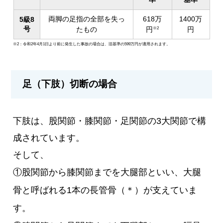
両脚の足指の全部を失っ
618万
1400万
5級8
号
たもの
円
円
※2
※2：令和2年4月1日より前に発生した事故の場合は、旧基準の599万円が適用されます。
足（下肢）切断の場合
下肢は、股関節・膝関節・足関節の3大関節で構
成されています。
そして、
①股関節から膝関節までを大腿部といい、大腿
骨と呼ばれる1本の長管骨（＊）が支えていま
す。