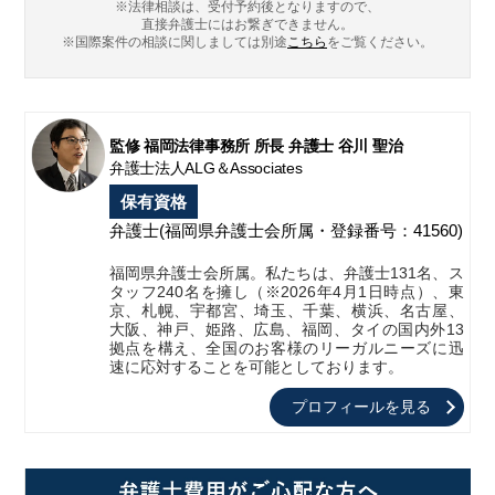
※法律相談は、受付予約後となりますので、
直接弁護士にはお繋ぎできません。
※国際案件の相談に関しましては
別途
こちら
をご覧ください。
監修 福岡法律事務所 所長 弁護士 谷川 聖治
弁護士法人ALG＆Associates
保有資格
弁護士
(福岡県弁護士会所属・登録番号：41560)
福岡県弁護士会所属。私たちは、弁護士131名、ス
タッフ240名を擁し（※2026年4月1日時点）、東
京、札幌、宇都宮、埼玉、千葉、横浜、名古屋、
大阪、神戸、姫路、広島、福岡、タイの国内外13
拠点を構え、全国のお客様のリーガルニーズに迅
速に応対することを可能としております。
プロフィールを見る