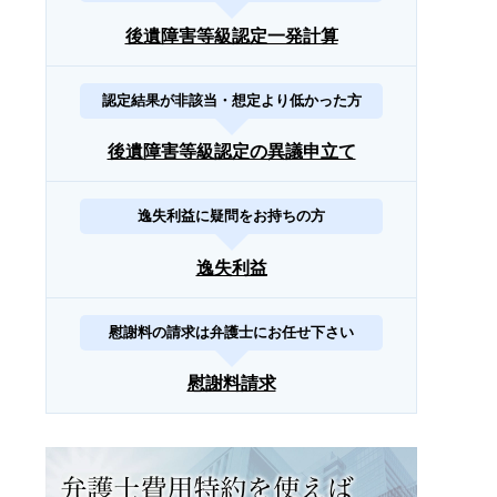
後遺障害等級認定一発計算
認定結果が非該当・想定より低かった方
後遺障害等級認定の異議申立て
逸失利益に疑問をお持ちの方
逸失利益
慰謝料の請求は弁護士にお任せ下さい
慰謝料請求