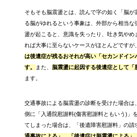
そもそも脳震盪とは、読んで字の如く「脳が震
る脳がゆれるという事象は、外部から相当な
盪が起こると、意識を失ったり、吐き気やめ
れば大事に至らないケースがほとんどですが
は後遺症が残るおそれが高い「セカンドイン
す。
また、
脳震盪に起因する後遺症として「
ます。
交通事故による脳震盪の診断を受けた場合は
側に「入通院慰謝料(傷害慰謝料ともいう)」
てしまった場合は、「後遺障害慰謝料」の請
通事故による」、「後遺症は脳震盪による」