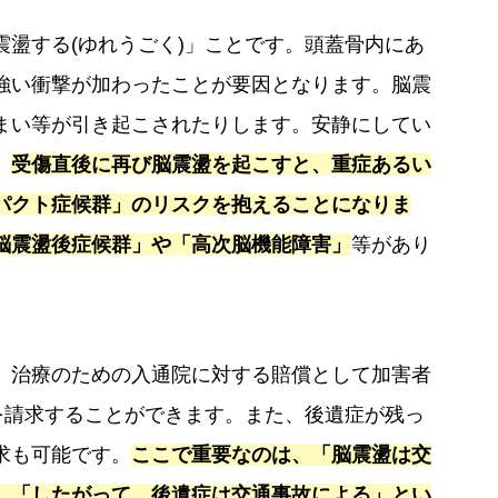
盪する(ゆれうごく)」ことです。頭蓋骨内にあ
強い衝撃が加わったことが要因となります。脳震
まい等が引き起こされたりします。安静にしてい
、
受傷直後に再び脳震盪を起こすと、重症あるい
パクト症候群」のリスクを抱えることになりま
脳震盪後症候群」や「高次脳機能障害」
等があり
、治療のための入通院に対する賠償として加害者
を請求することができます。また、後遺症が残っ
求も可能です。
ここで重要なのは、「脳震盪は交
、「したがって、後遺症は交通事故による」とい