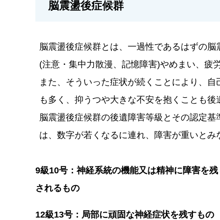
脳震盪後症候群
脳震盪後症候群とは、一過性であるはずの脳
(注意・集中力散漫、記憶障害)やめまい、疲
また、そういった症状が続くことにより、自
も多く、抑うつや大きな不安を抱くことも後
脳震盪後症候群の後遺障害等級とその認定基
は、数字が若くなるに連れ、障害が重いとみ
9級10号：神経系統の機能又は精神に障害を
されるもの
12級13号：局部に頑固な神経症状を残すもの