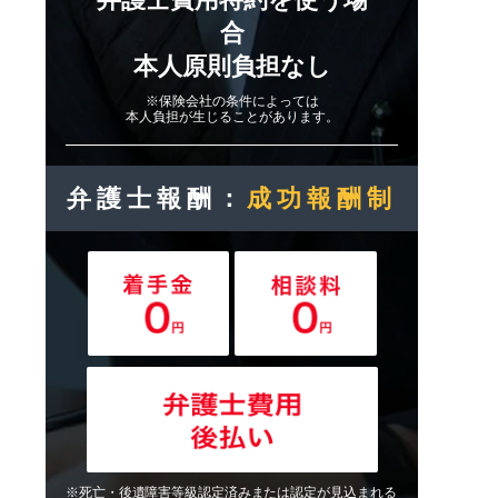
合
本人原則負担なし
※保険会社の条件によっては
本人負担が生じることがあります。
弁護士報酬：
成功報酬制
※死亡・後遺障害等級認定済みまたは認定が見込まれる