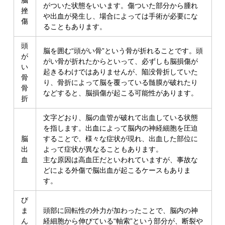
脳
がついた状態をいいます。傷ついた部分から腫れ
挫
や出血が発生し、場合によっては手術が必要にな
傷
ることもあります。
頭
脳を囲む“頭がい骨”という骨が折れることです。頭
が
がい骨が折れたからといって、必ずしも脳損傷が
い
起きるわけではありませんが、陥没骨折していた
骨
り、骨折によって脳を覆っている髄膜が破れたり
骨
などすると、脳損傷が起こる可能性があります。
折
文字どおり、脳の血管が破れて出血している状態
を指します。出血によって脳内の神経細胞を圧迫
脳
することで、様々な症状が現れ、出血した部位に
出
よって症状が異なることもあります。
血
主な原因は高血圧だといわれていますが、事故な
どによる外傷で脳出血が起こるケースもありま
す。
び
ま
頭部に回転性の外力が加わったことで、脳内の神
ん
経細胞から伸びている“軸索”という部分が、断裂や