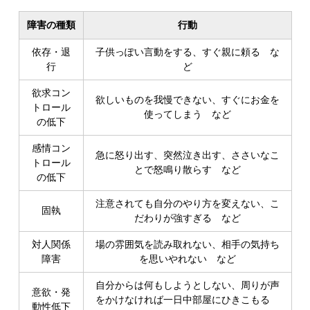
障害の種類
行動
依存・退
子供っぽい言動をする、すぐ親に頼る な
行
ど
欲求コン
欲しいものを我慢できない、すぐにお金を
トロール
使ってしまう など
の低下
感情コン
急に怒り出す、突然泣き出す、ささいなこ
トロール
とで怒鳴り散らす など
の低下
注意されても自分のやり方を変えない、こ
固執
だわりが強すぎる など
対人関係
場の雰囲気を読み取れない、相手の気持ち
障害
を思いやれない など
自分からは何もしようとしない、周りが声
意欲・発
をかけなければ一日中部屋にひきこもる
動性低下