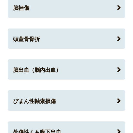
脳挫傷
頭蓋骨骨折
脳出血（脳内出血）
びまん性軸索損傷
外傷性くも膜下出血