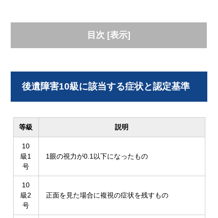
目次
[
表示
]
後遺障害10級に該当する症状と認定基準
等級
説明
10
級1
1眼の視力が0.1以下になったもの
号
10
級2
正面を見た場合に複視の症状を残すもの
号