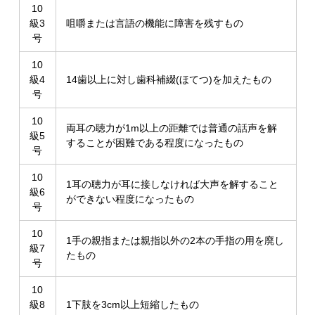
10
級3
咀嚼または言語の機能に障害を残すもの
号
10
級4
14歯以上に対し歯科補綴(ほてつ)を加えたもの
号
10
両耳の聴力が1m以上の距離では普通の話声を解
級5
することが困難である程度になったもの
号
10
1耳の聴力が耳に接しなければ大声を解すること
級6
ができない程度になったもの
号
10
1手の親指または親指以外の2本の手指の用を廃し
級7
たもの
号
10
級8
1下肢を3cm以上短縮したもの